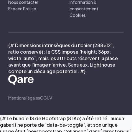
Nous contacter
Information &
Espace Presse
consentement
Cookies
{# Dimensions intrinsèques du fichier (288×121,
ratio conservé) : le CSS impose `height: 36px;
width: auto`, mais les attributs réservent la place
avant que l'image n'arrive. Sans eux, Lighthouse
compte un décalage potentiel. #}
Mentions légales
CGUV
{# Le bundle JS de Bootstrap (81 Ko) a été retiré : aucun
gabarit ne porte de `data-bs-toggle`, et son unique
usage était `new bootstrap.Collapse()` dans `directory.js`