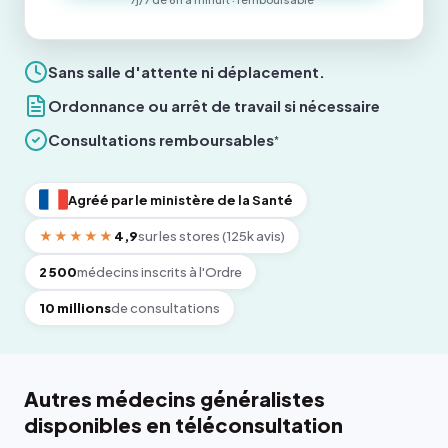
Sans salle d'attente ni déplacement.
Ordonnance ou arrêt de travail si nécessaire
Consultations remboursables
*
Agréé par le ministère de la Santé
★★★★★
4,9
sur les stores (125k avis)
2 500
médecins inscrits à l'Ordre
10 millions
de consultations
Autres médecins généralistes
disponibles en téléconsultation