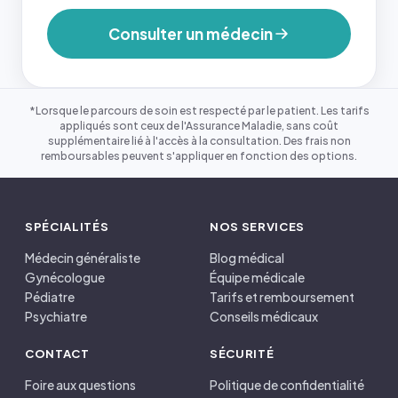
Consulter un médecin
*Lorsque le parcours de soin est respecté par le patient. Les tarifs
appliqués sont ceux de l'Assurance Maladie, sans coût
supplémentaire lié à l'accès à la consultation. Des frais non
remboursables peuvent s'appliquer en fonction des options.
SPÉCIALITÉS
NOS SERVICES
Médecin généraliste
Blog médical
Gynécologue
Équipe médicale
Pédiatre
Tarifs et remboursement
Psychiatre
Conseils médicaux
CONTACT
SÉCURITÉ
Foire aux questions
Politique de confidentialité