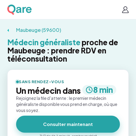
Maubeuge (59600)
Médecin généraliste
proche de
Maubeuge : prendre RDV en
téléconsultation
SANS RENDEZ-VOUS
8 min
Un médecin dans
Rejoignez la file d'attente : le premier médecin
généraliste disponible vous prend en charge, où que
vous soyez.
Consulter maintenant
7j/7 de 6h à minuit · remboursable*