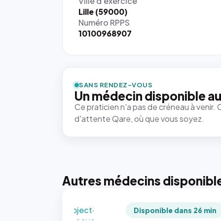
Ville d'exercice
Lille (59000)
Numéro RPPS
10100968907
{# 40×40
: la taille
rendue par
`.profile-
SANS RENDEZ-VOUS
picture`,
Un médecin disponible au
et un
Ce praticien n'a pas de créneau à venir. 
rapport 1:1
d'attente Qare, où que vous soyez.
qui reste
juste à
toutes les
tailles
puisque la
photo est
Autres médecins disponibl
recadrée
en
`object-
Disponible dans 26 min
fit: cover`.