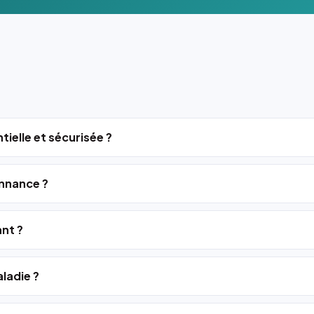
tielle et sécurisée ?
nnance ?
ant ?
ladie ?