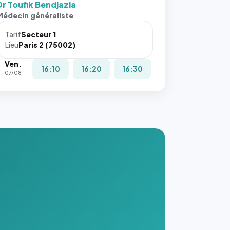
Dr Toufik Bendjazia
s ces
Médecin généraliste
ributs
Tarif
Secteur 1
igateur
Lieu
Paris 2 (75002)
réserve
Ven.
la
16:10
16:20
16:30
07/08
ce, et
taient
trois
nières
ges de
nnuaire
s ce
. #}