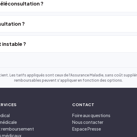
 téléconsultation ?
ultation ?
 instable ?
ient. Les tarifs appliqués sont ceux de l'Assurance Maladie, sans coût suppléme
remboursables peuvent s'appliquer en fonction des options.
ERVICES
CONTACT
dical
Foire aux questions
médicale
Nous contacter
et remboursement
Espace Presse
s médicaux