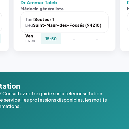
Dr Ammar Taleb
Sans ces
San
Médecin généraliste
attributs
att
le
le
Tarif
Secteur 1
navigateur
nav
Lieu
Saint-Maur-des-Fossés (94210)
ne réserve
ne 
Ven.
pas la
pas 
15:50
-
-
07/08
place, et
pla
c'étaient
c'é
les trois
les 
dernières
der
images de
ima
l'annuaire
l'a
dans ce
dan
ltation
cas. #}
cas
? Consultez notre guide sur la téléconsultation
 service, les professions disponibles, les motifs
ormations.