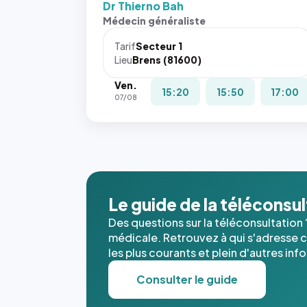
Dr Thierno Bah
Sans ces
Médecin généraliste
attributs
le
Tarif
Secteur 1
navigateur
Lieu
Brens (81600)
ne réserve
Ven.
pas la
15:20
15:50
17:00
07/08
place, et
c'étaient
les trois
dernières
images de
l'annuaire
dans ce
Le guide de la téléconsu
cas. #}
Des questions sur la téléconsultation 
médicale. Retrouvez à qui s'adresse ce
les plus courants et plein d'autres inf
Consulter le guide