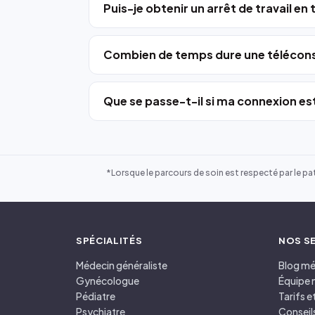
Puis-je obtenir un arrêt de travail en
Combien de temps dure une télécons
Que se passe-t-il si ma connexion est
*Lorsque le parcours de soin est respecté par le pat
SPÉCIALITÉS
NOS S
Médecin généraliste
Blog mé
Gynécologue
Équipe 
Pédiatre
Tarifs 
Psychiatre
Conseil