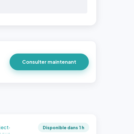
 40×40
taille
due par
ofile-
ture`,
un
Consulter maintenant
ort 1:1
 reste
e à
tes les
les
sque la
to est
adrée
ject-
Disponible dans 1 h
 cover`.