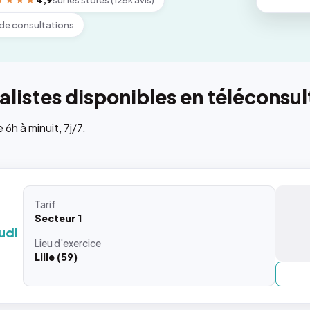
★★★★
4,9
sur les stores (125k avis)
de consultations
listes disponibles en téléconsul
h à minuit, 7j/7.
Tarif
Secteur 1
udi
Lieu
d'exercice
Lille (59)