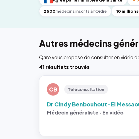
Agréé par le Ministère de la Santé
★
2 500
médecins inscrits à l'Ordre
10 millions
Autres médecins généra
Qare vous propose de consulter en vidéo de 6
41 résultats trouvés
CB
Téléconsultation
Dr Cindy Benbouhout-El Messao
Médecin généraliste · En vidéo