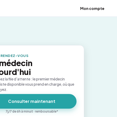
Mon compte
 RENDEZ-VOUS
 médecin
ourd'hui
ez la file d'attente : le premier médecin
iste disponible vous prend en charge, où que
oyez.
Consulter maintenant
7j/7 de 6h à minuit · remboursable*