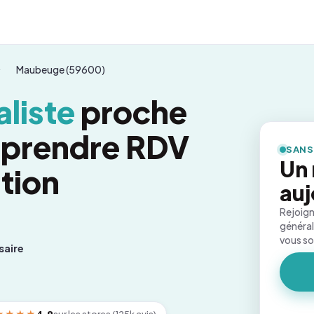
Maubeuge (59600)
liste
proche
 prendre RDV
SANS
Un
tion
auj
Rejoign
général
vous s
saire