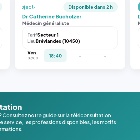
`object-
Disponible dans 2 h
fit: cover`.
Dr Catherine Bucholzer
Sans ces
Médecin généraliste
attributs
le
Tarif
Secteur 1
navigateur
Lieu
Bréviandes (10450)
ne réserve
Ven.
pas la
18:40
-
-
07/08
place, et
c'étaient
les trois
dernières
images de
l'annuaire
dans ce
ltation
cas. #}
? Consultez notre guide sur la téléconsultation
 service, les professions disponibles, les motifs
ormations.