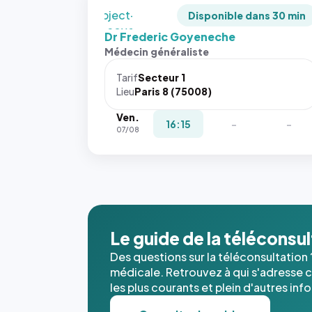
`object-
Disponible dans 30 min
fit: cover`.
Dr Frederic Goyeneche
Sans ces
Médecin généraliste
attributs
le
Tarif
Secteur 1
navigateur
Lieu
Paris 8 (75008)
ne réserve
Ven.
pas la
16:15
-
-
07/08
place, et
c'étaient
les trois
dernières
images de
l'annuaire
dans ce
Le guide de la téléconsu
cas. #}
Des questions sur la téléconsultation 
médicale. Retrouvez à qui s'adresse ce
les plus courants et plein d'autres inf