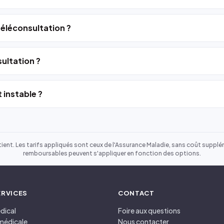
 téléconsultation ?
ultation ?
 instable ?
ient. Les tarifs appliqués sont ceux de l'Assurance Maladie, sans coût suppléme
remboursables peuvent s'appliquer en fonction des options.
ERVICES
CONTACT
dical
Foire aux questions
médicale
Nous contacter