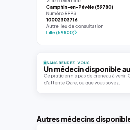
Ville d'exercice
Camphin-en-Pévèle (59780)
Numéro RPPS
10002303716
Autre lieu de consultation
Lille (59800)
{# 40×40
: la taille
rendue par
`.profile-
SANS RENDEZ-VOUS
picture`,
Un médecin disponible au
et un
Ce praticien n'a pas de créneau à venir. 
rapport 1:1
d'attente Qare, où que vous soyez.
qui reste
juste à
toutes les
tailles
puisque la
photo est
Autres médecins disponibl
recadrée
en