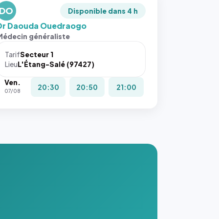
DO
Disponible dans 4 h
Dr Daouda Ouedraogo
Médecin généraliste
Tarif
Secteur 1
Lieu
L'Étang-Salé (97427)
Ven.
20:30
20:50
21:00
07/08