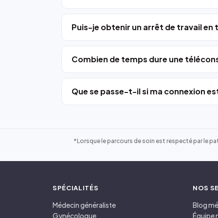
Puis-je obtenir un arrêt de travail en
Combien de temps dure une télécons
Que se passe-t-il si ma connexion est
*Lorsque le parcours de soin est respecté par le pat
SPÉCIALITÉS
NOS S
Médecin généraliste
Blog mé
Gynécologue
Équipe 