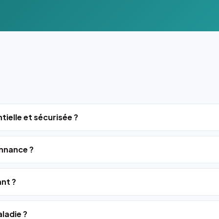
tielle et sécurisée ?
nnance ?
ant ?
ladie ?