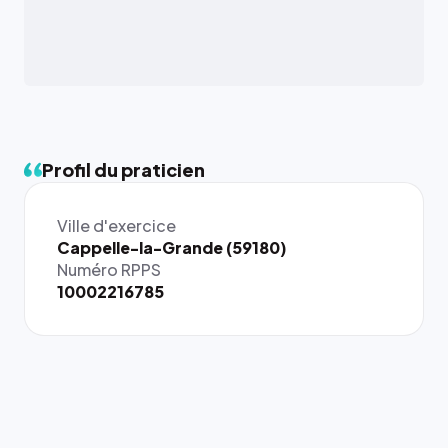
Profil du praticien
Ville d'exercice
{# 40×40
Cappelle-la-Grande (59180)
: la taille
Numéro RPPS
rendue par
10002216785
`.profile-
picture`,
et un
rapport 1:1
qui reste
juste à
toutes les