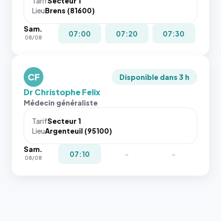
Tarif
Secteur 1
navigateur
Lieu
Brens (81600)
ne réserve
Sam.
pas la
07:00
07:20
07:30
08/08
place, et
c'étaient
les trois
dernières
CF
Disponible dans 3 h
images de
Dr Christophe Felix
l'annuaire
Médecin généraliste
dans ce
cas. #}
Tarif
Secteur 1
Lieu
Argenteuil (95100)
Sam.
07:10
-
-
08/08