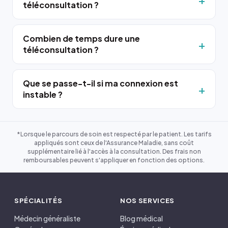
téléconsultation ?
Combien de temps dure une
téléconsultation ?
Que se passe-t-il si ma connexion est
instable ?
*Lorsque le parcours de soin est respecté par le patient. Les tarifs
appliqués sont ceux de l'Assurance Maladie, sans coût
supplémentaire lié à l'accès à la consultation. Des frais non
remboursables peuvent s'appliquer en fonction des options.
SPÉCIALITÉS
NOS SERVICES
Médecin généraliste
Blog médical