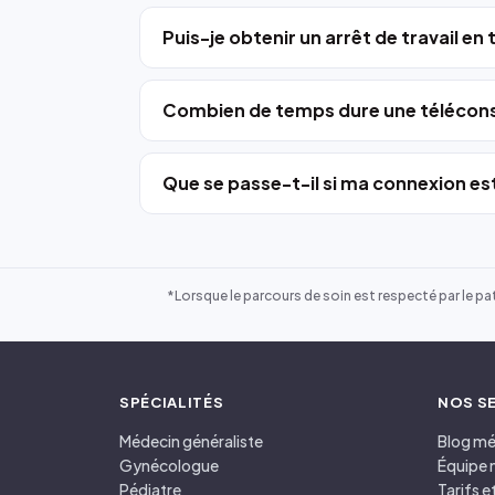
Puis-je obtenir un arrêt de travail en
Combien de temps dure une télécons
Que se passe-t-il si ma connexion est
*Lorsque le parcours de soin est respecté par le pat
SPÉCIALITÉS
NOS S
Médecin généraliste
Blog mé
Gynécologue
Équipe 
Pédiatre
Tarifs 