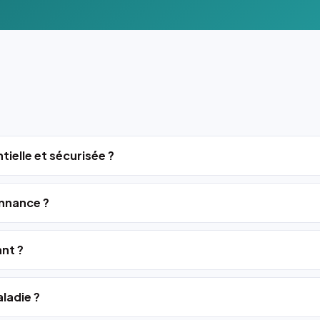
tielle et sécurisée ?
nnance ?
ant ?
ladie ?