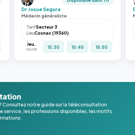
Disponible dans 1 h
Dr Josue Segura
Médecin généraliste
Tarif
Secteur 3
Lieu
Cosnac (19360)
Jeu.
15:30
15:40
15:50
06/08
ltation
? Consultez notre guide sur la téléconsultation
 service, les professions disponibles, les motifs
ormations.