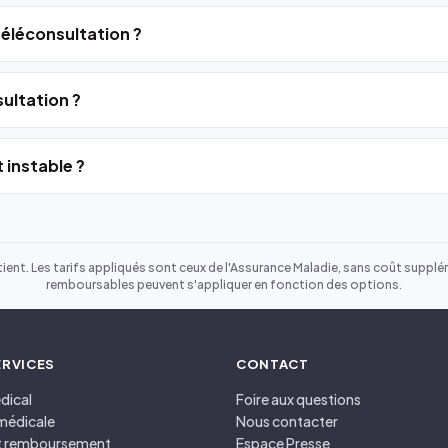
 téléconsultation ?
ultation ?
 instable ?
ient. Les tarifs appliqués sont ceux de l'Assurance Maladie, sans coût suppléme
remboursables peuvent s'appliquer en fonction des options.
ERVICES
CONTACT
dical
Foire aux questions
médicale
Nous contacter
et remboursement
Espace Presse