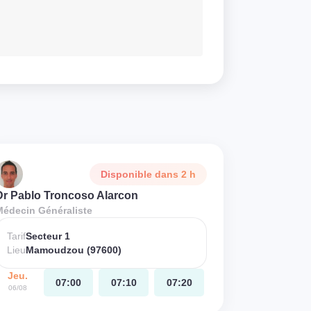
Disponible dans 2 h
Dr Pablo Troncoso Alarcon
Médecin Généraliste
Tarif
Secteur 1
Lieu
Mamoudzou (97600)
Jeu.
07:00
07:10
07:20
06/08