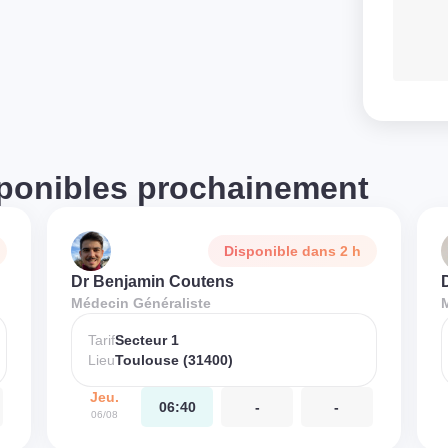
ponibles prochainement
Disponible dans 2 h
Dr Benjamin Coutens
Médecin Généraliste
Tarif
Secteur 1
Lieu
Toulouse (31400)
Jeu.
06:40
-
-
06/08