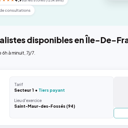
★★★★
4,9
sur les stores (125k avis)
de consultations
listes disponibles en Île-De-Fr
h à minuit, 7j/7.
Tarif
Secteur 1
Tiers payant
Lieu
d'exercice
Saint-Maur-des-Fossés (94)