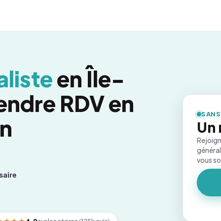
liste
en Île-
endre RDV en
SANS
on
Un 
Rejoign
général
vous s
saire