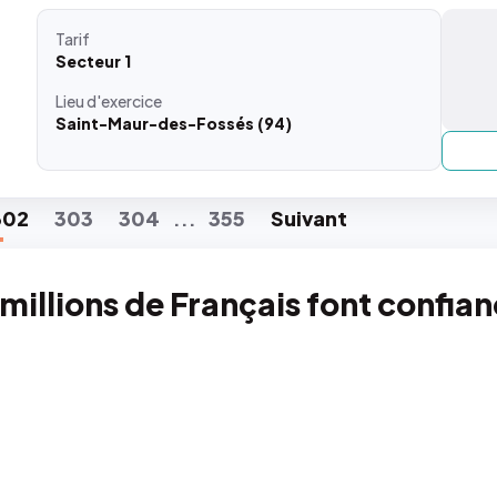
Tarif
Secteur 1
Lieu
d'exercice
Saint-Maur-des-Fossés (94)
302
303
304
355
Suiv
ant
...
 millions de Français font confia