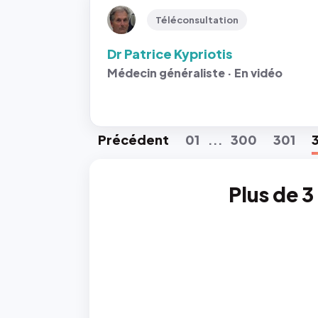
Téléconsultation
Dr Patrice Kypriotis
Médecin généraliste · En vidéo
Préc
édent
01
300
301
...
Plus de 3