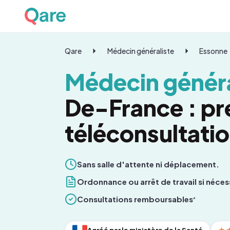
Qare
Médecin généraliste
Essonne
Médecin généra
De-France : pr
téléconsultati
Sans salle d'attente ni déplacement.
Ordonnance ou arrêt de travail si néces
Consultations remboursables
*