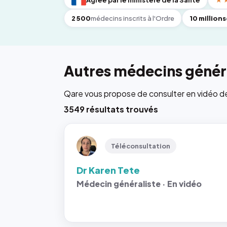
Agréé par le ministère de la Santé
★
2 500
médecins inscrits à l'Ordre
10 millions
Autres médecins généra
Qare vous propose de consulter en vidéo de 6
3549 résultats trouvés
Téléconsultation
Dr Karen Tete
Médecin généraliste · En vidéo