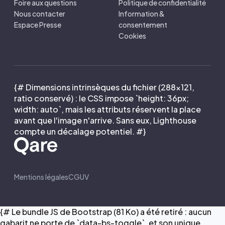
Foire aux questions
Politique de confidentialité
Nous contacter
Information &
Espace Presse
consentement
Cookies
{# Dimensions intrinsèques du fichier (288×121,
ratio conservé) : le CSS impose `height: 36px;
width: auto`, mais les attributs réservent la place
avant que l'image n'arrive. Sans eux, Lighthouse
compte un décalage potentiel. #}
Mentions légales
CGUV
{# Le bundle JS de Bootstrap (81 Ko) a été retiré : aucun
gabarit ne porte de `data-bs-toggle`, et son unique