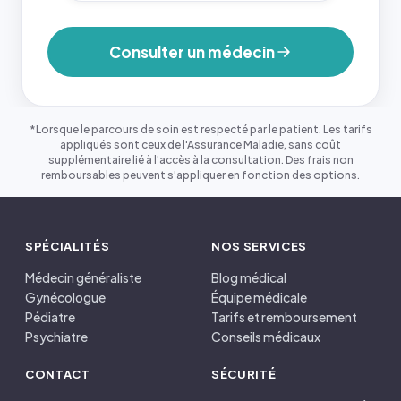
Consulter un médecin
*Lorsque le parcours de soin est respecté par le patient. Les tarifs
appliqués sont ceux de l'Assurance Maladie, sans coût
supplémentaire lié à l'accès à la consultation. Des frais non
remboursables peuvent s'appliquer en fonction des options.
SPÉCIALITÉS
NOS SERVICES
Médecin généraliste
Blog médical
Gynécologue
Équipe médicale
Pédiatre
Tarifs et remboursement
Psychiatre
Conseils médicaux
CONTACT
SÉCURITÉ