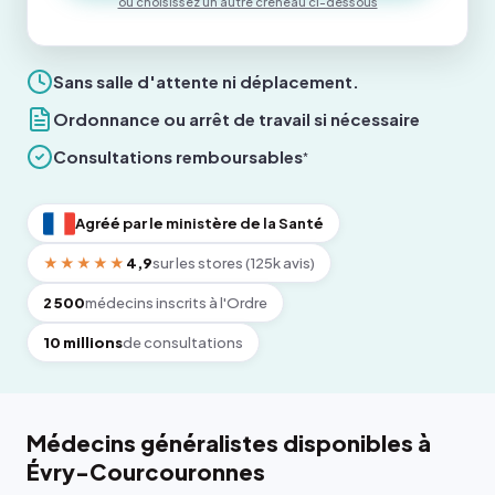
ou choisissez un autre créneau ci-dessous
Sans salle d'attente ni déplacement.
Ordonnance ou arrêt de travail si nécessaire
Consultations remboursables
*
Agréé par le ministère de la Santé
★★★★★
4,9
sur les stores (125k avis)
2 500
médecins inscrits à l'Ordre
10 millions
de consultations
Médecins généralistes disponibles à
Évry-Courcouronnes