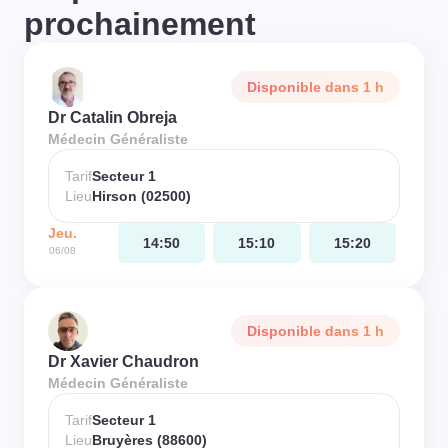
prochainement
Disponible dans 1 h
Dr Catalin Obreja
Médecin Généraliste
Tarif
Secteur 1
Lieu
Hirson (02500)
Jeu.
14:50
15:10
15:20
06/08
Disponible dans 1 h
Dr Xavier Chaudron
Médecin Généraliste
Tarif
Secteur 1
Lieu
Bruyères (88600)