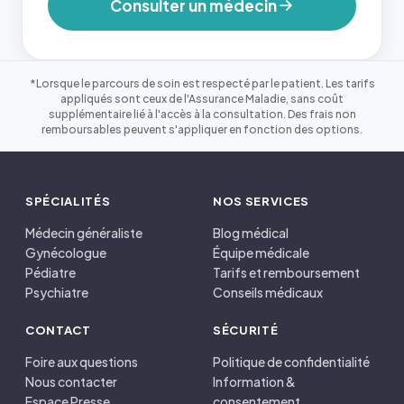
Consulter un médecin
*Lorsque le parcours de soin est respecté par le patient. Les tarifs
appliqués sont ceux de l'Assurance Maladie, sans coût
supplémentaire lié à l'accès à la consultation. Des frais non
remboursables peuvent s'appliquer en fonction des options.
SPÉCIALITÉS
NOS SERVICES
Médecin généraliste
Blog médical
Gynécologue
Équipe médicale
Pédiatre
Tarifs et remboursement
Psychiatre
Conseils médicaux
CONTACT
SÉCURITÉ
Foire aux questions
Politique de confidentialité
Nous contacter
Information &
Espace Presse
consentement