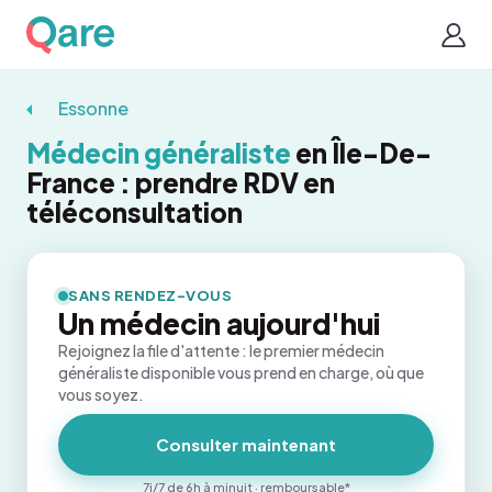
Essonne
Médecin généraliste
en Île-De-
France : prendre RDV en
téléconsultation
SANS RENDEZ-VOUS
Un médecin aujourd'hui
Rejoignez la file d'attente : le premier médecin
généraliste disponible vous prend en charge, où que
vous soyez.
Consulter maintenant
7j/7 de 6h à minuit · remboursable*