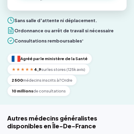
Sans salle d'attente ni déplacement.
Ordonnance ou arrêt de travail si nécessaire
Consultations remboursables
*
Agréé par le ministère de la Santé
★★★★★
4,9
sur les stores (125k avis)
2 500
médecins inscrits à l'Ordre
10 millions
de consultations
Autres médecins généralistes
disponibles en Île-De-France