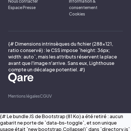
Nous contacter
Information &
Espace Presse
consentement
Cookies
{# Dimensions intrinsèques du fichier (288×121,
ratio conservé) : le CSS impose `height: 36px;
width: auto`, mais les attributs réservent la place
avant que l'image n'arrive. Sans eux, Lighthouse
compte un décalage potentiel. #}
Mentions légales
CGUV
{# Le bundle JS de Bootstrap (81 Ko) a été retiré : aucun
gabarit ne porte de `data-bs-toggle`, et son unique
usage était `new bootstrap.Collapse()` dans `directory.js`