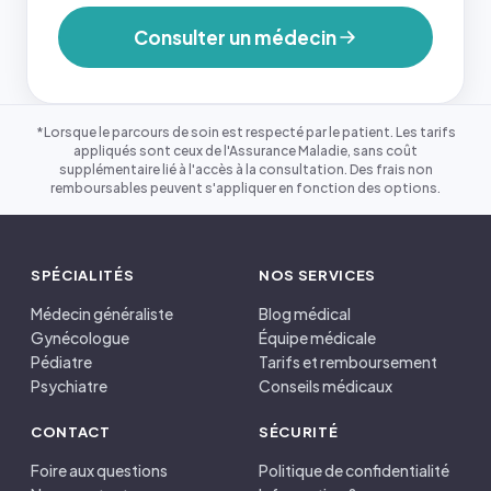
Consulter un médecin
*Lorsque le parcours de soin est respecté par le patient. Les tarifs
appliqués sont ceux de l'Assurance Maladie, sans coût
supplémentaire lié à l'accès à la consultation. Des frais non
remboursables peuvent s'appliquer en fonction des options.
SPÉCIALITÉS
NOS SERVICES
Médecin généraliste
Blog médical
Gynécologue
Équipe médicale
Pédiatre
Tarifs et remboursement
Psychiatre
Conseils médicaux
CONTACT
SÉCURITÉ
Foire aux questions
Politique de confidentialité