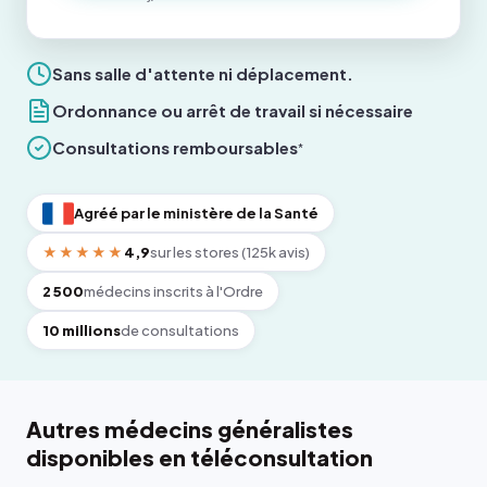
Sans salle d'attente ni déplacement.
Ordonnance ou arrêt de travail si nécessaire
Consultations remboursables
*
Agréé par le ministère de la Santé
★★★★★
4,9
sur les stores (125k avis)
2 500
médecins inscrits à l'Ordre
10 millions
de consultations
Autres médecins généralistes
disponibles en téléconsultation