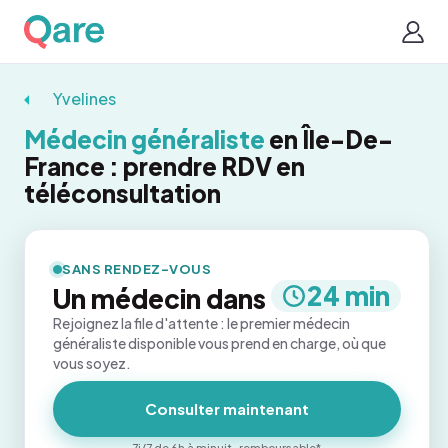
Yvelines
Médecin généraliste
en Île-De-
France : prendre RDV en
téléconsultation
SANS RENDEZ-VOUS
24 min
Un médecin dans
Rejoignez la file d'attente : le premier médecin
généraliste disponible vous prend en charge, où que
vous soyez.
Consulter maintenant
7j/7 de 6h à minuit · remboursable*