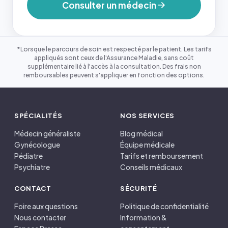
Consulter un médecin
*Lorsque le parcours de soin est respecté par le patient. Les tarifs
appliqués sont ceux de l'Assurance Maladie, sans coût
supplémentaire lié à l'accès à la consultation. Des frais non
remboursables peuvent s'appliquer en fonction des options.
SPÉCIALITÉS
NOS SERVICES
Médecin généraliste
Blog médical
Gynécologue
Équipe médicale
Pédiatre
Tarifs et remboursement
Psychiatre
Conseils médicaux
CONTACT
SÉCURITÉ
Foire aux questions
Politique de confidentialité
Nous contacter
Information &