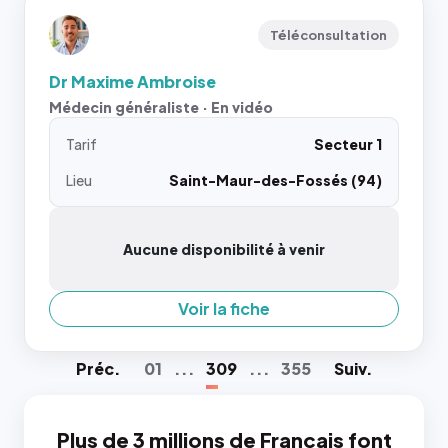
Téléconsultation
Dr Maxime Ambroise
Médecin généraliste · En vidéo
Tarif
Secteur 1
Lieu
Saint-Maur-des-Fossés (94)
Aucune disponibilité à venir
Voir la fiche
Préc
.
01
...
309
...
355
Suiv
.
Plus de 3 millions de Français font