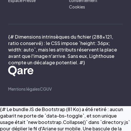
Espace Presse
consentement
Cookies
{# Dimensions intrinsèques du fichier (288×121,
ratio conservé) : le CSS impose `height: 36px;
width: auto`, mais les attributs réservent la place
avant que l'image n'arrive. Sans eux, Lighthouse
compte un décalage potentiel. #}
Mentions légales
CGUV
{# Le bundle JS de Bootstrap (81 Ko) a été retiré : aucun
gabarit ne porte de `data-bs-toggle`, et son unique
usage était `new bootstrap.Collapse()` dans `directory.js`
pour déplier le fil d'Ariane sur mobile. Une bascule de la