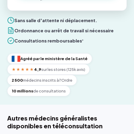
Sans salle d'attente ni déplacement.
Ordonnance ou arrêt de travail si nécessaire
Consultations remboursables
*
Agréé par le ministère de la Santé
★★★★★
4,9
sur les stores (125k avis)
2 500
médecins inscrits à l'Ordre
10 millions
de consultations
Autres médecins généralistes
disponibles en téléconsultation