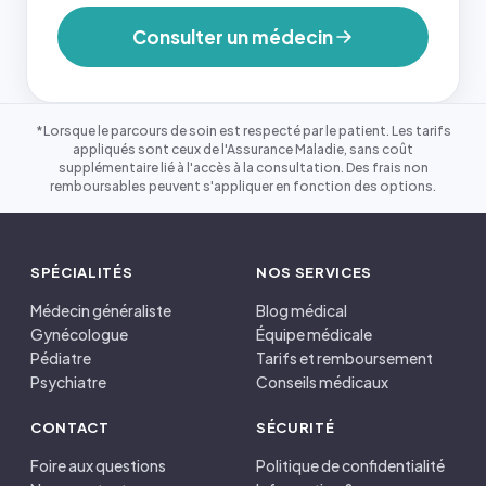
Consulter un médecin
*Lorsque le parcours de soin est respecté par le patient. Les tarifs
appliqués sont ceux de l'Assurance Maladie, sans coût
supplémentaire lié à l'accès à la consultation. Des frais non
remboursables peuvent s'appliquer en fonction des options.
SPÉCIALITÉS
NOS SERVICES
Médecin généraliste
Blog médical
Gynécologue
Équipe médicale
Pédiatre
Tarifs et remboursement
Psychiatre
Conseils médicaux
CONTACT
SÉCURITÉ
Foire aux questions
Politique de confidentialité