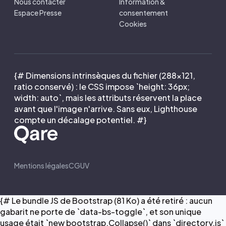
Nous contacter
Information &
Espace Presse
consentement
Cookies
{# Dimensions intrinsèques du fichier (288×121,
ratio conservé) : le CSS impose `height: 36px;
width: auto`, mais les attributs réservent la place
avant que l'image n'arrive. Sans eux, Lighthouse
compte un décalage potentiel. #}
Mentions légales
CGUV
{# Le bundle JS de Bootstrap (81 Ko) a été retiré : aucun
gabarit ne porte de `data-bs-toggle`, et son unique
usage était `new bootstrap.Collapse()` dans `directory.js`