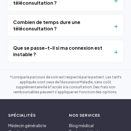
téléconsultation ?
Combien de temps dure une
téléconsultation ?
Que se passe-t-il si ma connexion est
instable ?
*Lorsque le parcours de soin est respecté par le patient. Les tarifs
appliqués sont ceux de l'Assurance Maladie, sans coût
supplémentaire lié à l'accès à la consultation. Des frais non
remboursables peuvent s'appliquer en fonction des options.
SPÉCIALITÉS
NOS SERVICES
Médecin généraliste
Blog médical