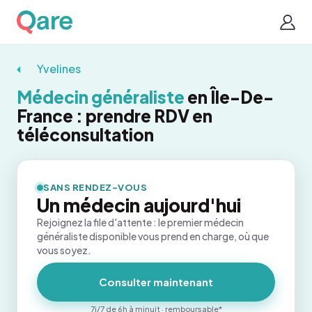
Yvelines
Médecin généraliste
en Île-De-
France : prendre RDV en
téléconsultation
SANS RENDEZ-VOUS
Un médecin aujourd'hui
Rejoignez la file d'attente : le premier médecin
généraliste disponible vous prend en charge, où que
vous soyez.
Consulter maintenant
7j/7 de 6h à minuit · remboursable*