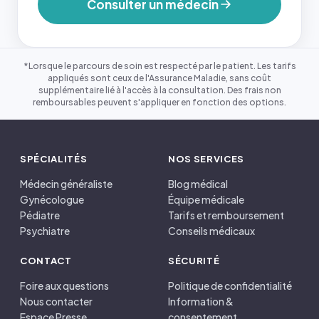
Consulter un médecin
*Lorsque le parcours de soin est respecté par le patient. Les tarifs
appliqués sont ceux de l'Assurance Maladie, sans coût
supplémentaire lié à l'accès à la consultation. Des frais non
remboursables peuvent s'appliquer en fonction des options.
SPÉCIALITÉS
NOS SERVICES
Médecin généraliste
Blog médical
Gynécologue
Équipe médicale
Pédiatre
Tarifs et remboursement
Psychiatre
Conseils médicaux
CONTACT
SÉCURITÉ
Foire aux questions
Politique de confidentialité
Nous contacter
Information &
Espace Presse
consentement