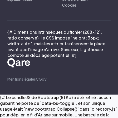
Cookies
{# Dimensions intrinsèques du fichier (288×121,
ratio conservé) : le CSS impose `height: 36px;
width: auto`, mais les attributs réservent la place
avant que l'image n'arrive. Sans eux, Lighthouse
compte un décalage potentiel. #}
Mentions légales
CGUV
{# Le bundle JS de Bootstrap (81 Ko) a été retiré : aucun
gabarit ne porte de `data-bs-toggle`, et son unique
usage était `new bootstrap.Collapse()` dans `directory.js`
pour déplier le fil d'Ariane sur mobile. Une bascule de la