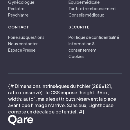
Gynécologue
Équipe médicale
Pédiatre
Tarifs et remboursement
Psychiatre
Conseils médicaux
CONTACT
SÉCURITÉ
Foire aux questions
Politique de confidentialité
Nous contacter
Information &
Espace Presse
consentement
Cookies
{# Dimensions intrinsèques du fichier (288×121,
ratio conservé) : le CSS impose `height: 36px;
width: auto`, mais les attributs réservent la place
avant que l'image n'arrive. Sans eux, Lighthouse
compte un décalage potentiel. #}