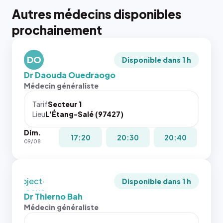
Autres médecins disponibles
{# 40×40
prochainement
: la taille
rendue par
`.profile-
DO
picture`,
Disponible dans 1 h
et un
Dr Daouda Ouedraogo
rapport 1:1
Médecin généraliste
qui reste
juste à
Tarif
Secteur 1
Lieu
L'Étang-Salé (97427)
toutes les
tailles
Dim.
puisque la
{# 40×40
17:20
20:30
20:40
09/08
photo est
: la taille
recadrée
rendue par
en
`.profile-
`object-
picture`,
Disponible dans 1 h
fit: cover`.
et un
Dr Thierno Bah
Sans ces
rapport 1:1
Médecin généraliste
attributs
qui reste