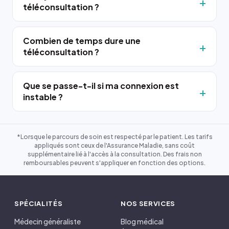
téléconsultation ?
Combien de temps dure une
téléconsultation ?
Que se passe-t-il si ma connexion est
instable ?
*Lorsque le parcours de soin est respecté par le patient. Les tarifs
appliqués sont ceux de l'Assurance Maladie, sans coût
supplémentaire lié à l'accès à la consultation. Des frais non
remboursables peuvent s'appliquer en fonction des options.
SPÉCIALITÉS
NOS SERVICES
Médecin généraliste
Blog médical