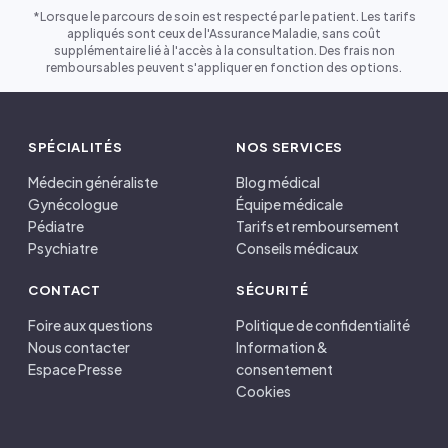
*Lorsque le parcours de soin est respecté par le patient. Les tarifs
appliqués sont ceux de l'Assurance Maladie, sans coût
supplémentaire lié à l'accès à la consultation. Des frais non
remboursables peuvent s'appliquer en fonction des options.
SPÉCIALITÉS
NOS SERVICES
Médecin généraliste
Blog médical
Gynécologue
Équipe médicale
Pédiatre
Tarifs et remboursement
Psychiatre
Conseils médicaux
CONTACT
SÉCURITÉ
Foire aux questions
Politique de confidentialité
Nous contacter
Information &
Espace Presse
consentement
Cookies