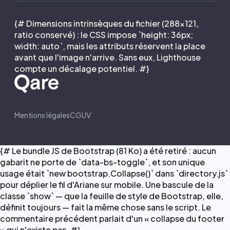
{# Dimensions intrinsèques du fichier (288×121,
ratio conservé) : le CSS impose `height: 36px;
width: auto`, mais les attributs réservent la place
avant que l'image n'arrive. Sans eux, Lighthouse
compte un décalage potentiel. #}
Mentions légales
CGUV
{# Le bundle JS de Bootstrap (81 Ko) a été retiré : aucun
gabarit ne porte de `data-bs-toggle`, et son unique
usage était `new bootstrap.Collapse()` dans `directory.js`
pour déplier le fil d'Ariane sur mobile. Une bascule de la
classe `show` — que la feuille de style de Bootstrap, elle,
définit toujours — fait la même chose sans le script. Le
commentaire précédent parlait d'un « collapse du footer
» qui n'existe pas. #}