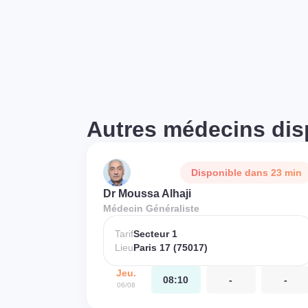
Autres médecins dis
Disponible dans 23 min
Dr Moussa Alhaji
Médecin Généraliste
Tarif
Secteur 1
Lieu
Paris 17 (75017)
Jeu.
08:10
-
-
06/08