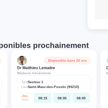
ponibles prochainement
Disponible dans 28 min
Dr Matthieu Lemaitre
Médecin Généraliste
Tarif
Secteur 1
Lieu
Saint-Maur-des-Fossés (94210)
Jeu.
08:15
08:30
08:45
06/08