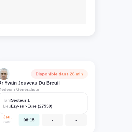
Disponible dans 28 min
Dr Yvain Jouveau Du Breuil
Médecin Généraliste
Tarif
Secteur 1
Lieu
Ézy-sur-Eure (27530)
Jeu.
08:15
-
-
06/08