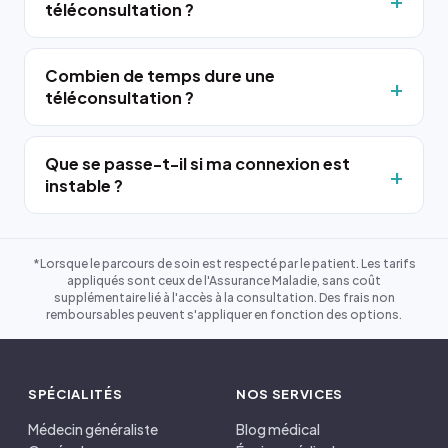
téléconsultation ?
Combien de temps dure une
téléconsultation ?
Que se passe-t-il si ma connexion est
instable ?
*Lorsque le parcours de soin est respecté par le patient. Les tarifs
appliqués sont ceux de l'Assurance Maladie, sans coût
supplémentaire lié à l'accès à la consultation. Des frais non
remboursables peuvent s'appliquer en fonction des options.
SPÉCIALITÉS
NOS SERVICES
Médecin généraliste
Blog médical