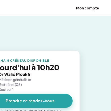
Mon compte
HAIN CRÉNEAU DISPONIBLE
ourd'hui à 10h20
Dr Walid Moukfi
Médecin généraliste
Gattières (06)
Secteur 1
Prendre ce rendez-vous
ou choisissez un autre créneau ci-dessous