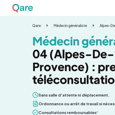
Qare
Médecin généraliste
Alpes-D
Médecin généra
04 (Alpes-De
Provence) : pr
téléconsultati
Sans salle d'attente ni déplacement.
Ordonnance ou arrêt de travail si néces
Consultations remboursables
*