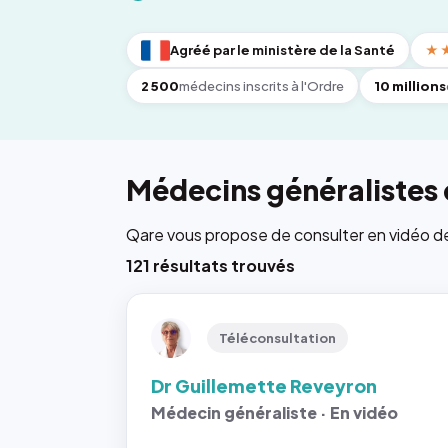
Agréé par le ministère de la Santé
★
2 500
médecins inscrits à l'Ordre
10 millions
Médecins généralistes 
Qare vous propose de consulter en vidéo de 6
121 résultats trouvés
Téléconsultation
Dr Guillemette Reveyron
Médecin généraliste · En vidéo