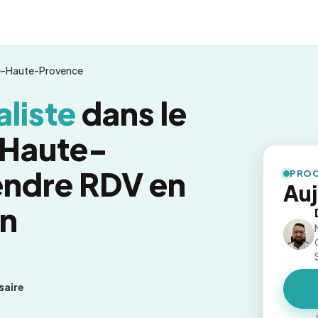
e-Haute-Provence
liste
dans le
-Haute-
endre RDV en
PROC
Auj
on
saire