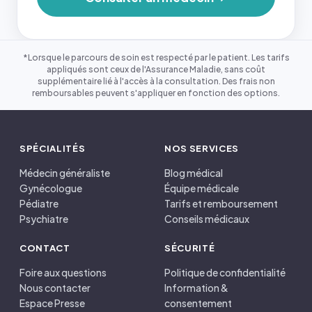
*Lorsque le parcours de soin est respecté par le patient. Les tarifs
appliqués sont ceux de l'Assurance Maladie, sans coût
supplémentaire lié à l'accès à la consultation. Des frais non
remboursables peuvent s'appliquer en fonction des options.
SPÉCIALITÉS
NOS SERVICES
Médecin généraliste
Blog médical
Gynécologue
Équipe médicale
Pédiatre
Tarifs et remboursement
Psychiatre
Conseils médicaux
CONTACT
SÉCURITÉ
Foire aux questions
Politique de confidentialité
Nous contacter
Information &
Espace Presse
consentement