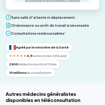
ou choisissez un autre créneau ci-dessous
Sans salle d'attente ni déplacement.
Ordonnance ou arrêt de travail si nécessaire
Consultations remboursables
*
Agréé par le ministère de la Santé
★★★★★
4,9
sur les stores (125k avis)
2 500
médecins inscrits à l'Ordre
10 millions
de consultations
Autres médecins généralistes
disponibles en téléconsultation