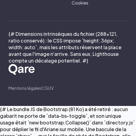
Cookies
{# Dimensions intrinsèques du fichier (288×121,
ratio conservé) : le CSS impose `height: 36px;
width: auto`, mais les attributs réservent la place
avant que l'image n'arrive. Sans eux, Lighthouse
compte un décalage potentiel. #}
Mentions légales
CGUV
{# Le bundle JS de Bootstrap (81 Ko) a été retiré : aucun
gabarit ne porte de `data-bs-toggle`, et son unique
usage était `new bootstrap.Collapse()` dans `directory.js`
pour déplier le fil d'Ariane sur mobile. Une bascule de la
classe `show` — que la feuille de style de Bootstrap, elle,