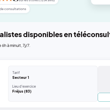
★★★★
4,9
sur les stores (125k avis)
de consultations
listes disponibles en téléconsul
h à minuit, 7j/7.
Tarif
Secteur 1
Lieu
d'exercice
Fréjus (83)