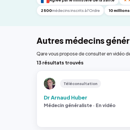
Agréé par le ministère de la Santé
★
2 500
médecins inscrits à l'Ordre
10 millions
Autres médecins généra
Qare vous propose de consulter en vidéo de 6
13 résultats trouvés
Téléconsultation
Dr Arnaud Huber
Médecin généraliste · En vidéo