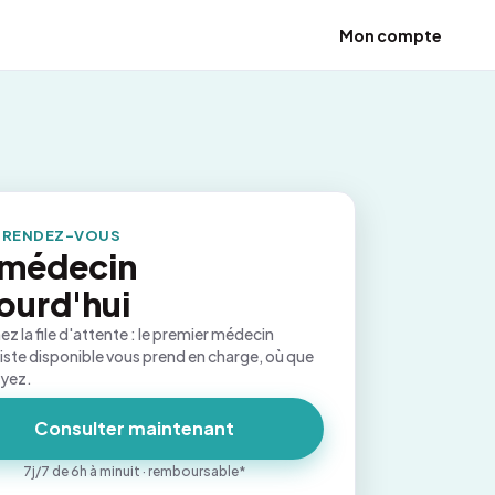
Mon compte
 RENDEZ-VOUS
 médecin
ourd'hui
ez la file d'attente : le premier médecin
iste disponible vous prend en charge, où que
oyez.
Consulter maintenant
7j/7 de 6h à minuit · remboursable*