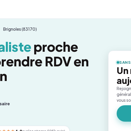
Brignoles (83170)
liste
proche
 prendre RDV en
SANS
Un
on
auj
Rejoign
général
vous s
saire