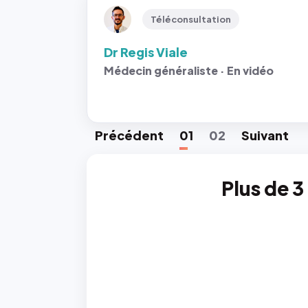
Téléconsultation
Dr Regis Viale
Médecin généraliste · En vidéo
Préc
édent
01
02
Suiv
ant
Plus de 3