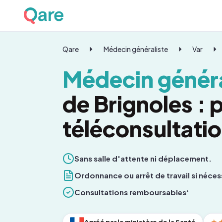
Qare
Médecin généraliste
Var
Médecin généra
de Brignoles :
téléconsultati
Sans salle d'attente ni déplacement.
Ordonnance ou arrêt de travail si néces
Consultations remboursables
*