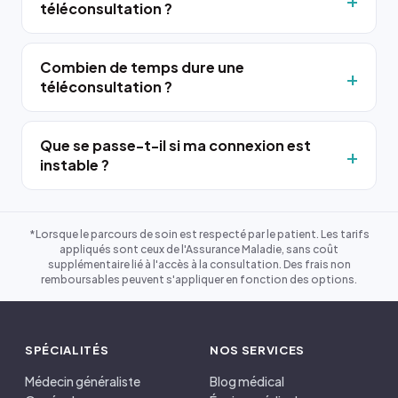
téléconsultation ?
Combien de temps dure une
téléconsultation ?
Que se passe-t-il si ma connexion est
instable ?
*Lorsque le parcours de soin est respecté par le patient. Les tarifs
appliqués sont ceux de l'Assurance Maladie, sans coût
supplémentaire lié à l'accès à la consultation. Des frais non
remboursables peuvent s'appliquer en fonction des options.
SPÉCIALITÉS
NOS SERVICES
Médecin généraliste
Blog médical