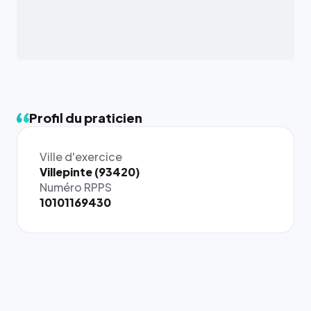
Profil du praticien
Ville d'exercice
{# 40×40
Villepinte (93420)
: la taille
Numéro RPPS
rendue par
10101169430
`.profile-
picture`,
et un
rapport 1:1
qui reste
juste à
toutes les