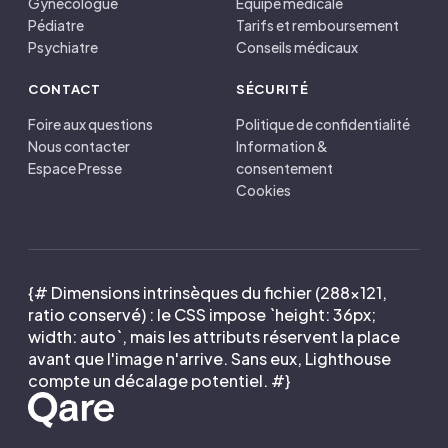
Gynécologue
Équipe médicale
Pédiatre
Tarifs et remboursement
Psychiatre
Conseils médicaux
CONTACT
SÉCURITÉ
Foire aux questions
Politique de confidentialité
Nous contacter
Information &
Espace Presse
consentement
Cookies
{# Dimensions intrinsèques du fichier (288×121,
ratio conservé) : le CSS impose `height: 36px;
width: auto`, mais les attributs réservent la place
avant que l'image n'arrive. Sans eux, Lighthouse
compte un décalage potentiel. #}