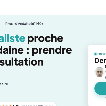
Rives-d'Andaine (61140)
liste
proche
aine : prendre
PROC
sultation
Dem
saire