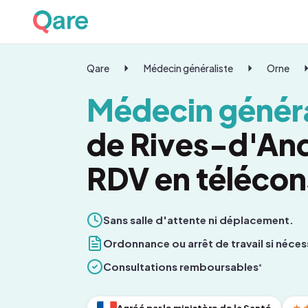
Qare
Médecin généraliste
Orne
Médecin généra
de Rives-d'And
RDV en télécon
Sans salle d'attente ni déplacement.
Ordonnance ou arrêt de travail si néces
Consultations remboursables
*