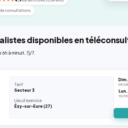
★★★★
4,9
sur les stores (125k avis)
de consultations
listes disponibles en téléconsul
h à minuit, 7j/7.
Dim.
Tarif
09/08
Secteur 3
Lun.
10/08
Lieu
d'exercice
Ézy-sur-Eure (27)