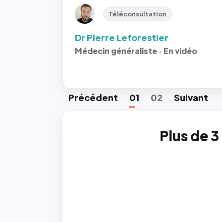
Téléconsultation
Dr Pierre Leforestier
Médecin généraliste · En vidéo
Préc
édent
01
02
Suiv
ant
Plus de 3