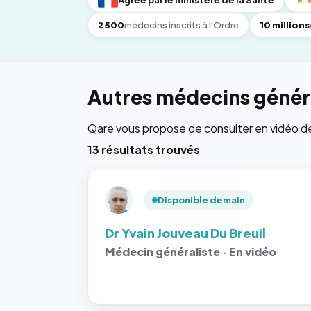
Agréé par le ministère de la Santé
★
2 500
médecins inscrits à l'Ordre
10 millions
Autres médecins généra
Qare vous propose de consulter en vidéo de 6
13 résultats trouvés
Disponible demain
Dr Yvain Jouveau Du Breuil
Médecin généraliste · En vidéo