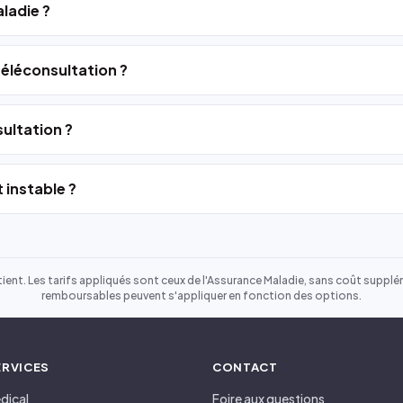
ladie ?
 téléconsultation ?
ultation ?
 instable ?
ient. Les tarifs appliqués sont ceux de l'Assurance Maladie, sans coût suppléme
remboursables peuvent s'appliquer en fonction des options.
ERVICES
CONTACT
dical
Foire aux questions