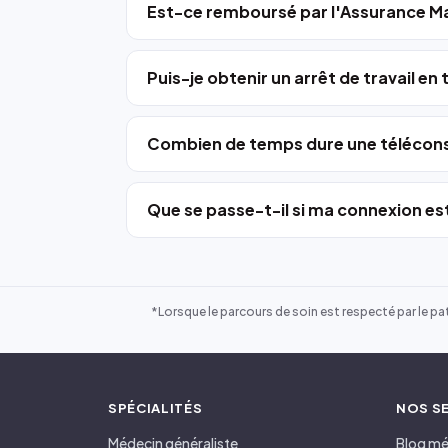
Est-ce remboursé par l'Assurance Ma
Puis-je obtenir un arrêt de travail en
Combien de temps dure une télécons
Que se passe-t-il si ma connexion est
*Lorsque le parcours de soin est respecté par le pat
SPÉCIALITÉS
NOS S
Médecin généraliste
Blog mé