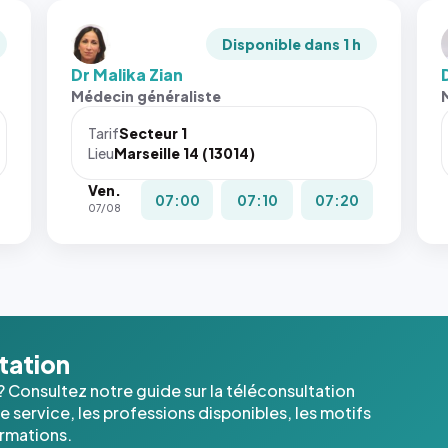
Disponible dans 1 h
Dr Malika Zian
Médecin généraliste
Tarif
Secteur 1
Lieu
Marseille 14 (13014)
Ven.
07:00
07:10
07:20
07/08
ltation
? Consultez notre guide sur la téléconsultation
 service, les professions disponibles, les motifs
ormations.