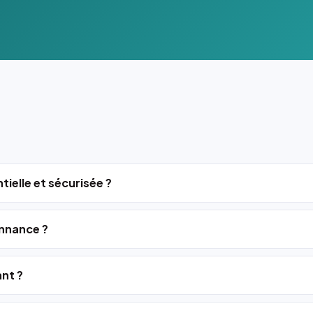
tielle et sécurisée ?
nnance ?
ant ?