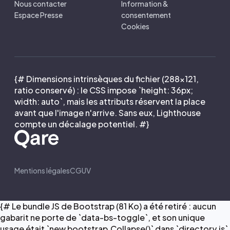
Nous contacter
Information &
Espace Presse
consentement
Cookies
{# Dimensions intrinsèques du fichier (288×121,
ratio conservé) : le CSS impose `height: 36px;
width: auto`, mais les attributs réservent la place
avant que l'image n'arrive. Sans eux, Lighthouse
compte un décalage potentiel. #}
Mentions légales
CGUV
{# Le bundle JS de Bootstrap (81 Ko) a été retiré : aucun
gabarit ne porte de `data-bs-toggle`, et son unique
usage était `new bootstrap.Collapse()` dans `directory.js`