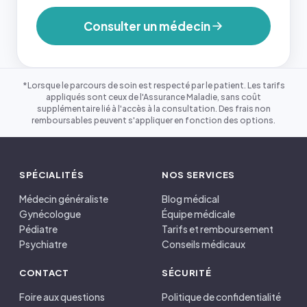
Consulter un médecin
*Lorsque le parcours de soin est respecté par le patient. Les tarifs
appliqués sont ceux de l'Assurance Maladie, sans coût
supplémentaire lié à l'accès à la consultation. Des frais non
remboursables peuvent s'appliquer en fonction des options.
SPÉCIALITÉS
NOS SERVICES
Médecin généraliste
Blog médical
Gynécologue
Équipe médicale
Pédiatre
Tarifs et remboursement
Psychiatre
Conseils médicaux
CONTACT
SÉCURITÉ
Foire aux questions
Politique de confidentialité