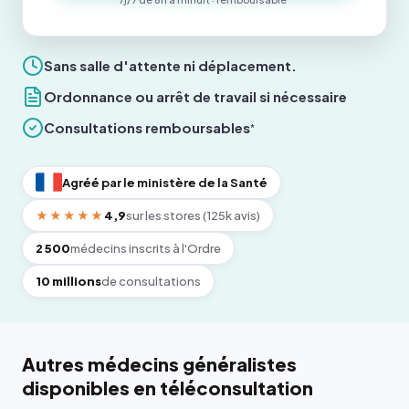
Sans salle d'attente ni déplacement.
Ordonnance ou arrêt de travail si nécessaire
Consultations remboursables
*
Agréé par le ministère de la Santé
★★★★★
4,9
sur les stores (125k avis)
2 500
médecins inscrits à l'Ordre
10 millions
de consultations
Autres médecins généralistes
disponibles en téléconsultation