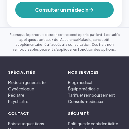
Consulter un médecin
*Lorsque le parcours de soin est respecté par le patient. Les tarifs
appliqués sont ceux de l'Assurance Maladie, sans coût
supplémentaire lié à l'accès à la consultation. Des frais non
remboursables peuvent s'appliquer en fonction des options.
SPÉCIALITÉS
NOS SERVICES
Médecin généraliste
Blog médical
Gynécologue
Équipe médicale
Pédiatre
Tarifs et remboursement
Psychiatre
Conseils médicaux
CONTACT
SÉCURITÉ
Foire aux questions
Politique de confidentialité