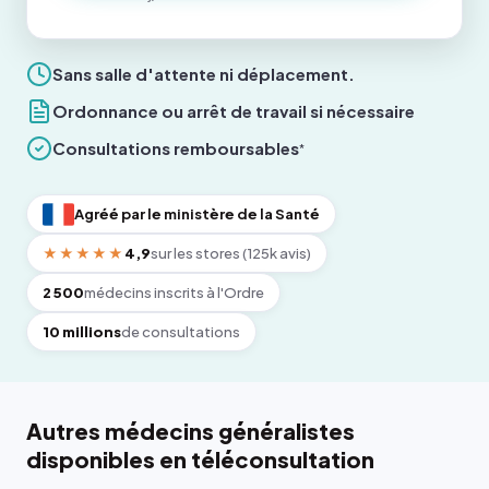
Sans salle d'attente ni déplacement.
Ordonnance ou arrêt de travail si nécessaire
Consultations remboursables
*
Agréé par le ministère de la Santé
★★★★★
4,9
sur les stores (125k avis)
2 500
médecins inscrits à l'Ordre
10 millions
de consultations
Autres médecins généralistes
disponibles en téléconsultation