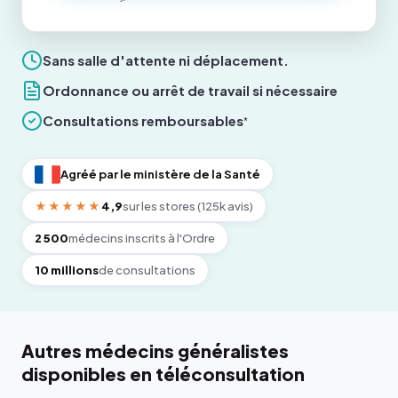
Sans salle d'attente ni déplacement.
Ordonnance ou arrêt de travail si nécessaire
Consultations remboursables
*
Agréé par le ministère de la Santé
★★★★★
4,9
sur les stores (125k avis)
2 500
médecins inscrits à l'Ordre
10 millions
de consultations
Autres médecins généralistes
disponibles en téléconsultation