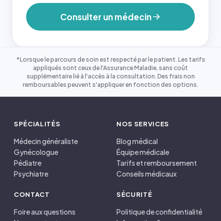
Consulter un médecin
*Lorsque le parcours de soin est respecté par le patient. Les tarifs
appliqués sont ceux de l'Assurance Maladie, sans coût
supplémentaire lié à l'accès à la consultation. Des frais non
remboursables peuvent s'appliquer en fonction des options.
SPÉCIALITÉS
NOS SERVICES
Médecin généraliste
Blog médical
Gynécologue
Équipe médicale
Pédiatre
Tarifs et remboursement
Psychiatre
Conseils médicaux
CONTACT
SÉCURITÉ
Foire aux questions
Politique de confidentialité