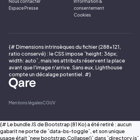
Nous contacter
Information &
Espace Presse
consentement
Cookies
{# Dimensions intrinsèques du fichier (288×121,
ratio conservé) : le CSS impose `height: 36px;
width: auto`, mais les attributs réservent la place
avant que l'image n'arrive. Sans eux, Lighthouse
compte un décalage potentiel. #}
Mentions légales
CGUV
{# Le bundle JS de Bootstrap (81 Ko) a été retiré : aucun
gabarit ne porte de `data-bs-toggle`, et son unique
usage était `new bootstrap.Collapse()` dans `directory.js`