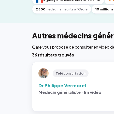
Agréé par le ministère de la Santé
★
2 500
médecins inscrits à l'Ordre
10 millions
Autres médecins généra
Qare vous propose de consulter en vidéo de 6
36 résultats trouvés
Téléconsultation
Dr Philippe Vermorel
Médecin généraliste · En vidéo