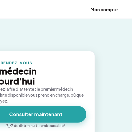
Mon compte
 RENDEZ-VOUS
 médecin
ourd'hui
ez la file d'attente : le premier médecin
iste disponible vous prend en charge, où que
oyez.
Consulter maintenant
7j/7 de 6h à minuit · remboursable*