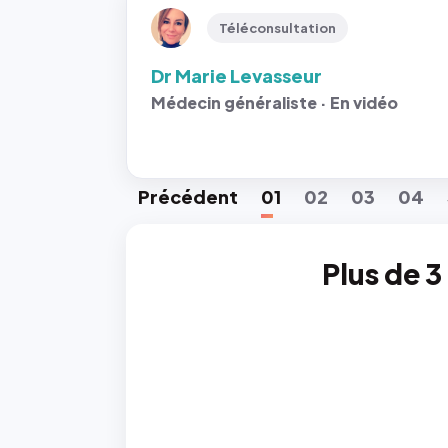
Téléconsultation
Dr Marie Levasseur
Médecin généraliste · En vidéo
Préc
édent
01
02
03
04
Plus de 3