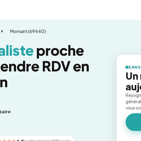
Mornant (69440)
liste
proche
rendre RDV en
SANS
Un
on
auj
Rejoign
général
vous s
saire