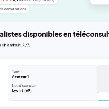
★★★★
4,9
sur les stores (125k avis)
de consultations
listes disponibles en téléconsul
h à minuit, 7j/7.
Tarif
Secteur 1
Lieu
d'exercice
Lyon 8 (69)