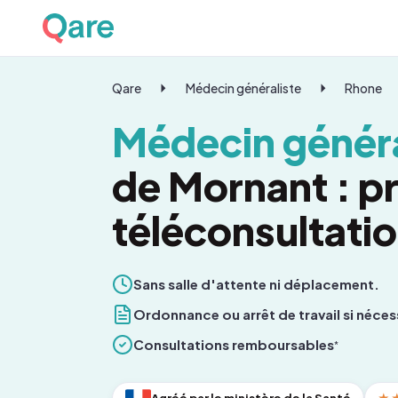
Qare
Médecin généraliste
Rhone
Médecin généra
de Mornant : p
téléconsultati
Sans salle d'attente ni déplacement.
Ordonnance ou arrêt de travail si néces
Consultations remboursables
*