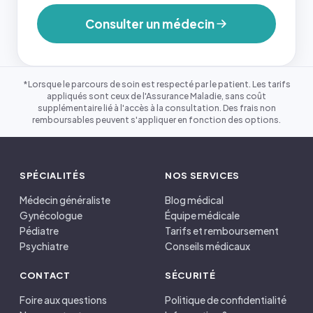
Consulter un médecin
*Lorsque le parcours de soin est respecté par le patient. Les tarifs
appliqués sont ceux de l'Assurance Maladie, sans coût
supplémentaire lié à l'accès à la consultation. Des frais non
remboursables peuvent s'appliquer en fonction des options.
SPÉCIALITÉS
NOS SERVICES
Médecin généraliste
Blog médical
Gynécologue
Équipe médicale
Pédiatre
Tarifs et remboursement
Psychiatre
Conseils médicaux
CONTACT
SÉCURITÉ
Foire aux questions
Politique de confidentialité