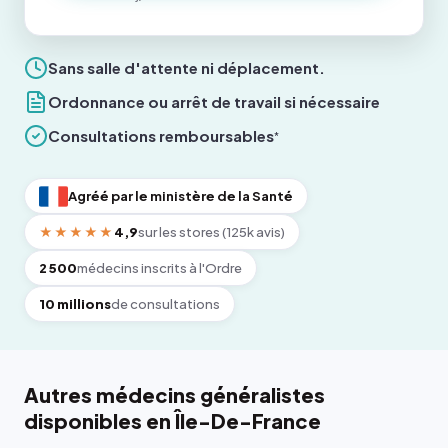
Sans salle d'attente ni déplacement.
Ordonnance ou arrêt de travail si nécessaire
Consultations remboursables
*
Agréé par le ministère de la Santé
★★★★★
4,9
sur les stores (125k avis)
2 500
médecins inscrits à l'Ordre
10 millions
de consultations
Autres médecins généralistes
disponibles en Île-De-France