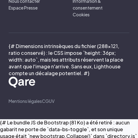
Nous contacter
Information &
Espace Presse
consentement
Cookies
{# Dimensions intrinsèques du fichier (288×121,
ratio conservé) : le CSS impose `height: 36px;
width: auto`, mais les attributs réservent la place
avant que l'image n'arrive. Sans eux, Lighthouse
compte un décalage potentiel. #}
Mentions légales
CGUV
{# Le bundle JS de Bootstrap (81 Ko) a été retiré : aucun
gabarit ne porte de `data-bs-toggle`, et son unique
usage était `new bootstrap.Collapse()` dans `directory.js`