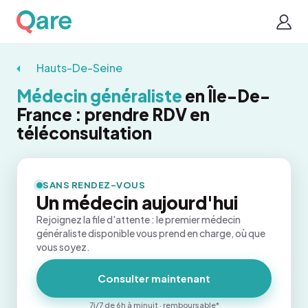
Hauts-De-Seine
Médecin généraliste
en Île-De-
France : prendre RDV en
téléconsultation
SANS RENDEZ-VOUS
Un médecin aujourd'hui
Rejoignez la file d'attente : le premier médecin
généraliste disponible vous prend en charge, où que
vous soyez.
Consulter maintenant
7j/7 de 6h à minuit · remboursable*