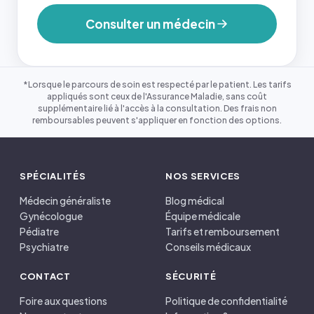
Consulter un médecin
*Lorsque le parcours de soin est respecté par le patient. Les tarifs
appliqués sont ceux de l'Assurance Maladie, sans coût
supplémentaire lié à l'accès à la consultation. Des frais non
remboursables peuvent s'appliquer en fonction des options.
SPÉCIALITÉS
NOS SERVICES
Médecin généraliste
Blog médical
Gynécologue
Équipe médicale
Pédiatre
Tarifs et remboursement
Psychiatre
Conseils médicaux
CONTACT
SÉCURITÉ
Foire aux questions
Politique de confidentialité