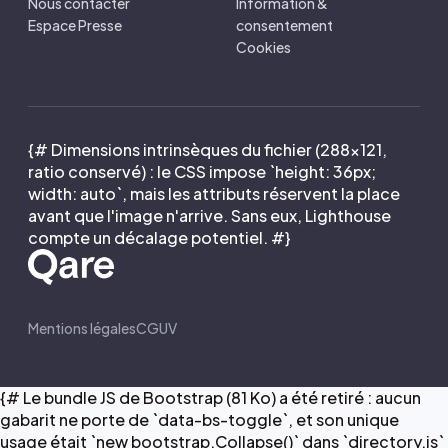
Nous contacter
Information &
Espace Presse
consentement
Cookies
{# Dimensions intrinsèques du fichier (288×121,
ratio conservé) : le CSS impose `height: 36px;
width: auto`, mais les attributs réservent la place
avant que l'image n'arrive. Sans eux, Lighthouse
compte un décalage potentiel. #}
Mentions légales
CGUV
{# Le bundle JS de Bootstrap (81 Ko) a été retiré : aucun
gabarit ne porte de `data-bs-toggle`, et son unique
usage était `new bootstrap.Collapse()` dans `directory.js`