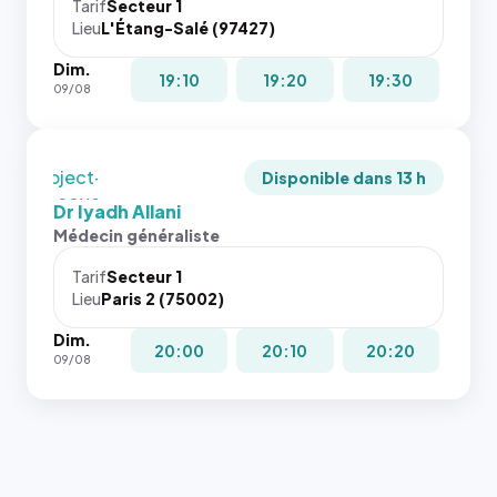
cas. #}
juste à
Tarif
Secteur 1
Lieu
L'Étang-Salé (97427)
toutes les
tailles
Dim.
puisque la
19:10
19:20
19:30
09/08
photo est
recadrée
en
`object-
Disponible dans 13 h
fit: cover`.
Dr Iyadh Allani
Sans ces
Médecin généraliste
attributs
le
Tarif
Secteur 1
navigateur
Lieu
Paris 2 (75002)
ne réserve
Dim.
pas la
20:00
20:10
20:20
09/08
place, et
c'étaient
les trois
dernières
images de
l'annuaire