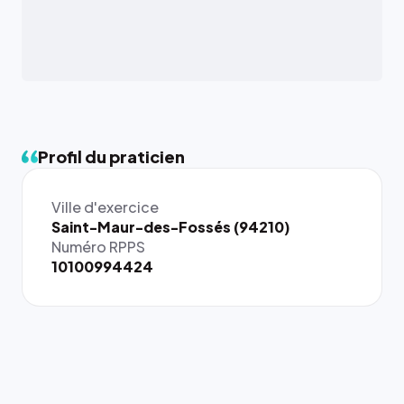
Profil du praticien
Ville d'exercice
{# 40×40
Saint-Maur-des-Fossés (94210)
: la taille
Numéro RPPS
rendue par
10100994424
`.profile-
picture`,
et un
rapport 1:1
qui reste
juste à
toutes les