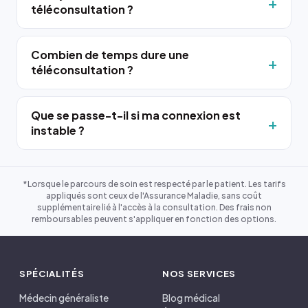
téléconsultation ?
Combien de temps dure une
téléconsultation ?
Que se passe-t-il si ma connexion est
instable ?
*Lorsque le parcours de soin est respecté par le patient. Les tarifs
appliqués sont ceux de l'Assurance Maladie, sans coût
supplémentaire lié à l'accès à la consultation. Des frais non
remboursables peuvent s'appliquer en fonction des options.
SPÉCIALITÉS
NOS SERVICES
Médecin généraliste
Blog médical