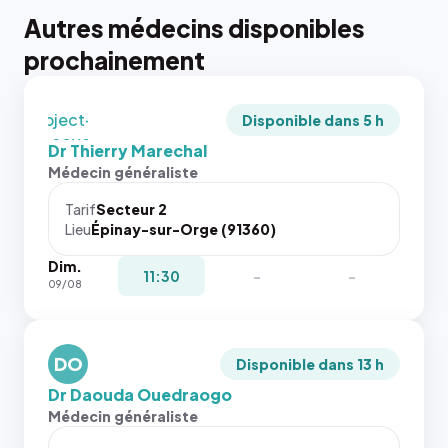
tailles
Autres médecins disponibles
puisque la
photo est
prochainement
recadrée
en
`object-
Disponible dans 5 h
fit: cover`.
Dr Thierry Marechal
Sans ces
Médecin généraliste
attributs
le
Tarif
Secteur 2
navigateur
Lieu
Épinay-sur-Orge (91360)
ne réserve
Dim.
pas la
{# 40×40
11:30
-
-
09/08
place, et
: la taille
c'étaient
rendue par
les trois
`.profile-
dernières
DO
picture`,
Disponible dans 13 h
images de
et un
Dr Daouda Ouedraogo
l'annuaire
rapport 1:1
Médecin généraliste
dans ce
qui reste