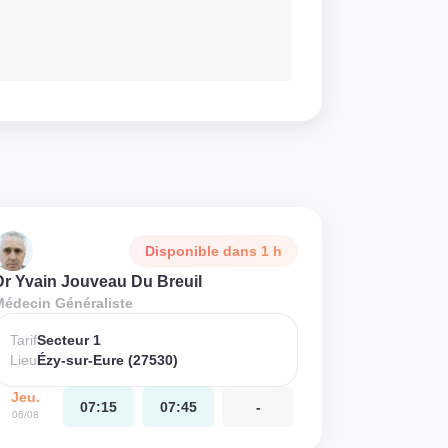
Disponible dans 1 h
Dr Yvain Jouveau Du Breuil
Médecin Généraliste
Tarif
Secteur 1
Lieu
Ézy-sur-Eure (27530)
Jeu.
07:15
07:45
-
06/08