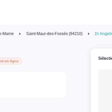
e-Marne
Saint-Maur-des-Fossés (94210)
Dr Angel
Sélect
t en ligne