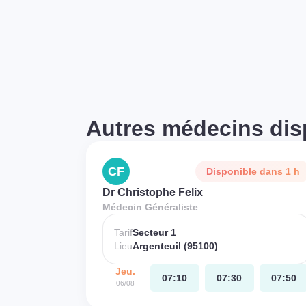
Autres médecins dis
CF
Disponible dans 1 h
Dr Christophe Felix
Médecin Généraliste
Tarif
Secteur 1
Lieu
Argenteuil (95100)
Jeu.
07:10
07:30
07:50
06/08