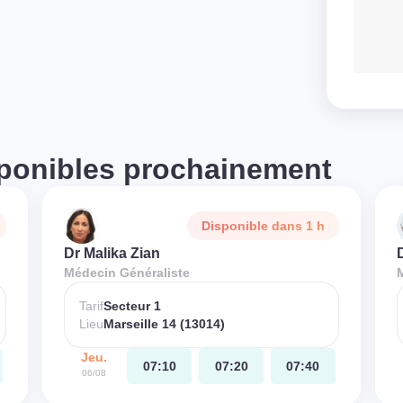
ponibles prochainement
Disponible dans 1 h
Dr Malika Zian
Médecin Généraliste
Tarif
Secteur 1
Lieu
Marseille 14 (13014)
Jeu.
07:10
07:20
07:40
06/08