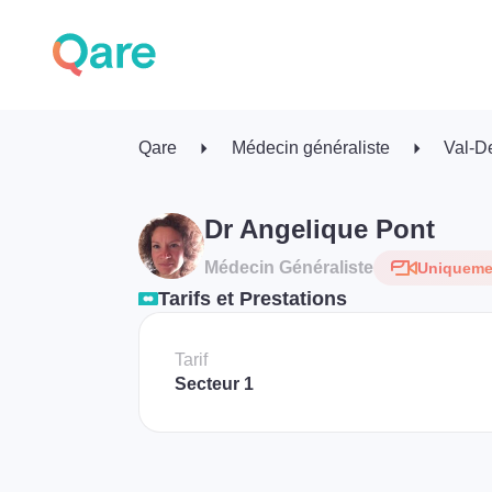
Qare
Médecin généraliste
Val-D
Dr Angelique Pont
Médecin Généraliste
Uniquemen
Tarifs et Prestations
Tarif
Secteur 1