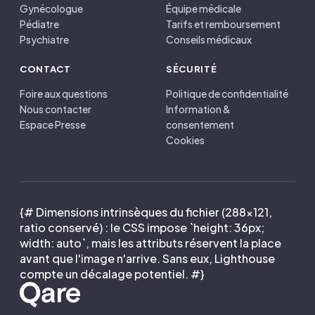
Gynécologue
Équipe médicale
Pédiatre
Tarifs et remboursement
Psychiatre
Conseils médicaux
CONTACT
SÉCURITÉ
Foire aux questions
Politique de confidentialité
Nous contacter
Information &
Espace Presse
consentement
Cookies
{# Dimensions intrinsèques du fichier (288×121,
ratio conservé) : le CSS impose `height: 36px;
width: auto`, mais les attributs réservent la place
avant que l'image n'arrive. Sans eux, Lighthouse
compte un décalage potentiel. #}