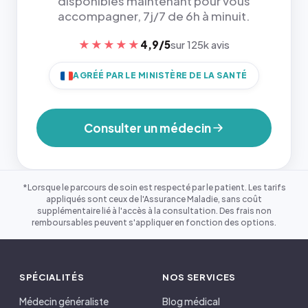
disponibles maintenant pour vous
accompagner, 7j/7 de 6h à minuit.
★★★★★
4,9/5
sur 125k avis
AGRÉÉ PAR LE MINISTÈRE DE LA SANTÉ
Consulter un médecin
*Lorsque le parcours de soin est respecté par le patient. Les tarifs
appliqués sont ceux de l'Assurance Maladie, sans coût
supplémentaire lié à l'accès à la consultation. Des frais non
remboursables peuvent s'appliquer en fonction des options.
SPÉCIALITÉS
NOS SERVICES
Médecin généraliste
Blog médical