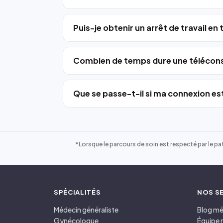
Puis-je obtenir un arrêt de travail en
Combien de temps dure une télécons
Que se passe-t-il si ma connexion est
*Lorsque le parcours de soin est respecté par le pat
SPÉCIALITÉS
NOS S
Médecin généraliste
Blog mé
Gynécologue
Équipe 