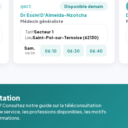
`object-
Disponible demain
fit: cover`.
Dr Essivi D'Almeida-Nzotcha
Sans ces
Médecin généraliste
attributs
le
Tarif
Secteur 1
navigateur
Lieu
Saint-Pol-sur-Ternoise (62130)
ne réserve
Sam.
pas la
06:10
06:30
06:40
08/08
place, et
c'étaient
les trois
dernières
images de
l'annuaire
dans ce
ltation
cas. #}
? Consultez notre guide sur la téléconsultation
 service, les professions disponibles, les motifs
ormations.