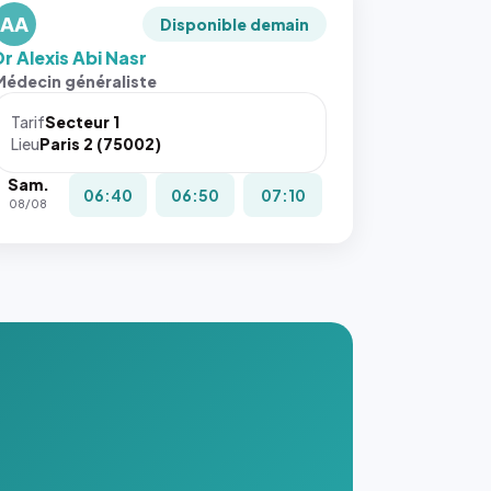
AA
Disponible demain
Dr Alexis Abi Nasr
Médecin généraliste
Tarif
Secteur 1
Lieu
Paris 2 (75002)
Sam.
06:40
06:50
07:10
08/08