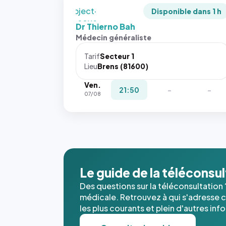
`object-
Disponible dans 1 h
fit: cover`.
Dr Thierno Bah
Sans ces
Médecin généraliste
attributs
le
Tarif
Secteur 1
navigateur
Lieu
Brens (81600)
ne réserve
Ven.
pas la
21:50
-
-
07/08
place, et
c'étaient
les trois
dernières
images de
l'annuaire
dans ce
Le guide de la téléconsu
cas. #}
Des questions sur la téléconsultation 
médicale. Retrouvez à qui s'adresse ce
les plus courants et plein d'autres inf