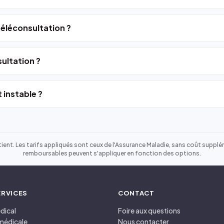
 téléconsultation ?
ultation ?
 instable ?
ient. Les tarifs appliqués sont ceux de l'Assurance Maladie, sans coût suppléme
remboursables peuvent s'appliquer en fonction des options.
ERVICES
CONTACT
dical
Foire aux questions
médicale
Nous contacter