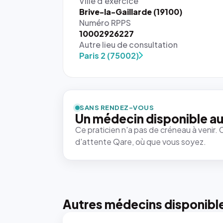
Ville d'exercice
Brive-la-Gaillarde (19100)
Numéro RPPS
10002926227
Autre lieu de consultation
Paris 2 (75002)
{# 40×40
: la taille
rendue par
`.profile-
SANS RENDEZ-VOUS
picture`,
Un médecin disponible au
et un
Ce praticien n'a pas de créneau à venir. 
rapport 1:1
d'attente Qare, où que vous soyez.
qui reste
juste à
toutes les
tailles
puisque la
photo est
Autres médecins disponibl
recadrée
en