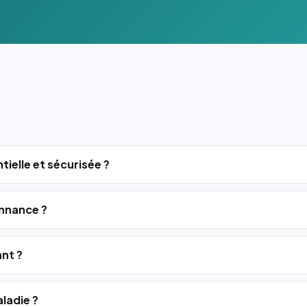
tielle et sécurisée ?
nnance ?
ant ?
ladie ?