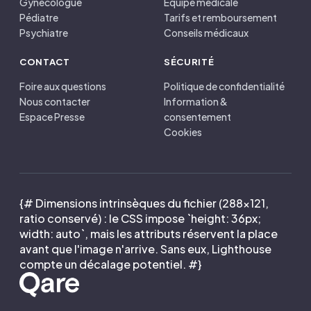
Gynécologue
Équipe médicale
Pédiatre
Tarifs et remboursement
Psychiatre
Conseils médicaux
CONTACT
SÉCURITÉ
Foire aux questions
Politique de confidentialité
Nous contacter
Information &
Espace Presse
consentement
Cookies
{# Dimensions intrinsèques du fichier (288×121,
ratio conservé) : le CSS impose `height: 36px;
width: auto`, mais les attributs réservent la place
avant que l'image n'arrive. Sans eux, Lighthouse
compte un décalage potentiel. #}