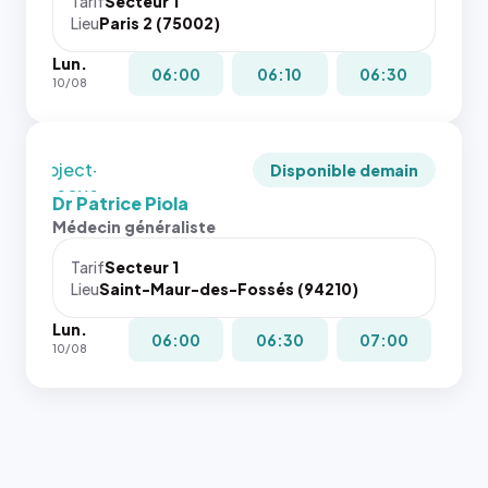
juste à
Tarif
Secteur 1
navigateur
Lieu
Paris 2 (75002)
toutes les
ne réserve
tailles
Lun.
pas la
puisque la
06:00
06:10
06:30
10/08
place, et
photo est
c'étaient
recadrée
les trois
en
dernières
`object-
Disponible demain
images de
fit: cover`.
Dr Patrice Piola
l'annuaire
Sans ces
Médecin généraliste
dans ce
attributs
cas. #}
le
Tarif
Secteur 1
navigateur
Lieu
Saint-Maur-des-Fossés (94210)
ne réserve
Lun.
pas la
06:00
06:30
07:00
10/08
place, et
c'étaient
les trois
dernières
images de
l'annuaire