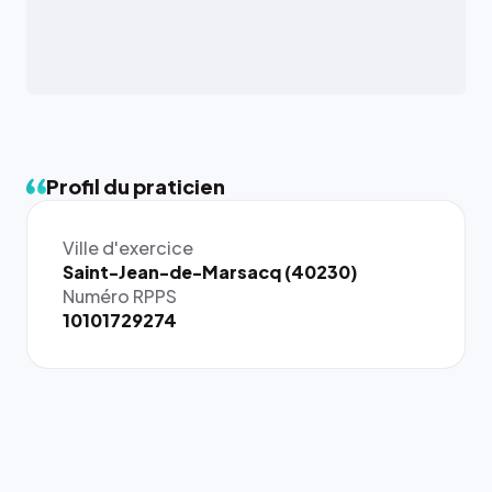
Profil du praticien
Ville d'exercice
{# 40×40
Saint-Jean-de-Marsacq (40230)
: la taille
Numéro RPPS
rendue par
10101729274
`.profile-
picture`,
et un
rapport 1:1
qui reste
juste à
toutes les