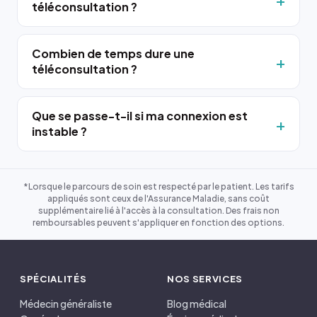
téléconsultation ?
Combien de temps dure une
téléconsultation ?
Que se passe-t-il si ma connexion est
instable ?
*Lorsque le parcours de soin est respecté par le patient. Les tarifs
appliqués sont ceux de l'Assurance Maladie, sans coût
supplémentaire lié à l'accès à la consultation. Des frais non
remboursables peuvent s'appliquer en fonction des options.
SPÉCIALITÉS
NOS SERVICES
Médecin généraliste
Blog médical