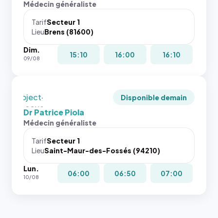
rapport 1:1
Médecin généraliste
dans ce
attributs
qui reste
cas. #}
le
juste à
Tarif
Secteur 1
navigateur
Lieu
Brens (81600)
toutes les
ne réserve
tailles
Dim.
pas la
puisque la
15:10
16:00
16:10
09/08
place, et
photo est
c'étaient
recadrée
les trois
en
dernières
`object-
Disponible demain
images de
fit: cover`.
Dr Patrice Piola
l'annuaire
Sans ces
Médecin généraliste
dans ce
attributs
cas. #}
le
Tarif
Secteur 1
navigateur
Lieu
Saint-Maur-des-Fossés (94210)
ne réserve
Lun.
pas la
06:00
06:50
07:00
10/08
place, et
c'étaient
les trois
dernières