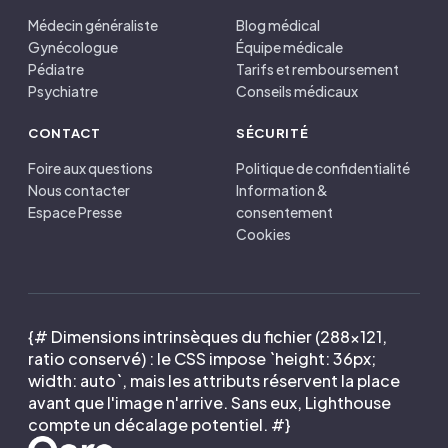
Médecin généraliste
Blog médical
Gynécologue
Équipe médicale
Pédiatre
Tarifs et remboursement
Psychiatre
Conseils médicaux
CONTACT
SÉCURITÉ
Foire aux questions
Politique de confidentialité
Nous contacter
Information &
Espace Presse
consentement
Cookies
{# Dimensions intrinsèques du fichier (288×121,
ratio conservé) : le CSS impose `height: 36px;
width: auto`, mais les attributs réservent la place
avant que l'image n'arrive. Sans eux, Lighthouse
compte un décalage potentiel. #}