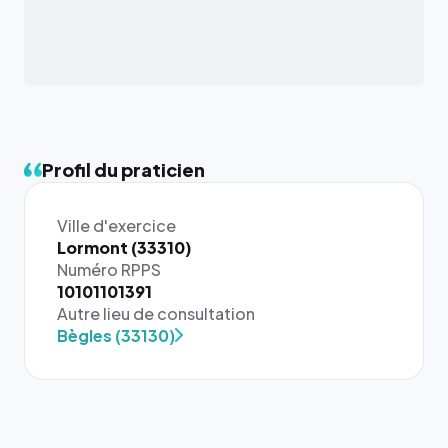
Profil du praticien
Ville d'exercice
Lormont (33310)
Numéro RPPS
{# 40×40
10101101391
: la taille
Autre lieu de consultation
rendue par
Bègles (33130)
`.profile-
picture`,
et un
rapport 1:1
qui reste