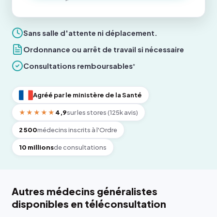
Sans salle d'attente ni déplacement.
Ordonnance ou arrêt de travail si nécessaire
Consultations remboursables
*
Agréé par le ministère de la Santé
★★★★★
4,9
sur les stores (125k avis)
2 500
médecins inscrits à l'Ordre
10 millions
de consultations
Autres médecins généralistes
disponibles en téléconsultation