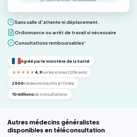
Sans salle d'attente ni déplacement.
Ordonnance ou arrêt de travail si nécessaire
Consultations remboursables
*
Agréé par le ministère de la Santé
★★★★★
4,9
sur les stores (125k avis)
2 500
médecins inscrits à l'Ordre
10 millions
de consultations
Autres médecins généralistes
disponibles en téléconsultation