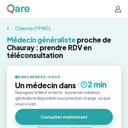
Chauray (79180)
Médecin généraliste
proche de
Chauray : prendre RDV en
téléconsultation
SANS RENDEZ-VOUS
2 min
Un médecin dans
Rejoignez la file d'attente : le premier médecin
généraliste disponible vous prend en charge, où que
vous soyez.
Consulter maintenant
7j/7 de 6h à minuit · remboursable*