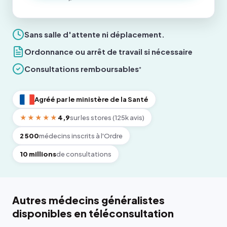
Sans salle d'attente ni déplacement.
Ordonnance ou arrêt de travail si nécessaire
Consultations remboursables
*
Agréé par le ministère de la Santé
★★★★★
4,9
sur les stores (125k avis)
2 500
médecins inscrits à l'Ordre
10 millions
de consultations
Autres médecins généralistes
disponibles en téléconsultation