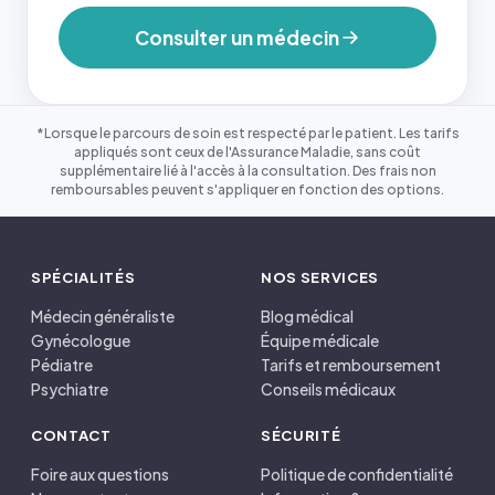
Consulter un médecin
*Lorsque le parcours de soin est respecté par le patient. Les tarifs
appliqués sont ceux de l'Assurance Maladie, sans coût
supplémentaire lié à l'accès à la consultation. Des frais non
remboursables peuvent s'appliquer en fonction des options.
SPÉCIALITÉS
NOS SERVICES
Médecin généraliste
Blog médical
Gynécologue
Équipe médicale
Pédiatre
Tarifs et remboursement
Psychiatre
Conseils médicaux
CONTACT
SÉCURITÉ
Foire aux questions
Politique de confidentialité