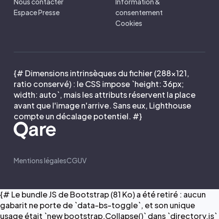
Nous contacter
Information &
Espace Presse
consentement
Cookies
{# Dimensions intrinsèques du fichier (288×121,
ratio conservé) : le CSS impose `height: 36px;
width: auto`, mais les attributs réservent la place
avant que l'image n'arrive. Sans eux, Lighthouse
compte un décalage potentiel. #}
Mentions légales
CGUV
{# Le bundle JS de Bootstrap (81 Ko) a été retiré : aucun
gabarit ne porte de `data-bs-toggle`, et son unique
usage était `new bootstrap.Collapse()` dans `directory.js`