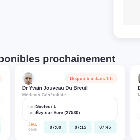
ponibles prochainement
Disponible dans 1 h
Dr Yvain Jouveau Du Breuil
D
Médecin Généraliste
Tarif
Secteur 1
Lieu
Ézy-sur-Eure (27530)
Jeu.
07:00
07:15
07:45
06/08