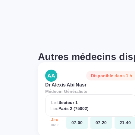
Autres médecins dis
AA
Disponible dans 1 h
Dr Alexis Abi Nasr
Médecin Généraliste
Tarif
Secteur 1
Lieu
Paris 2 (75002)
Jeu.
07:00
07:20
21:40
06/08