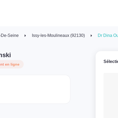
-De-Seine
Issy-les-Moulineaux (92130)
Dr Dina O
nski
Sélect
t en ligne