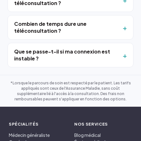
téléconsultation ?
Combien de temps dure une
téléconsultation ?
Que se passe-t-il si ma connexion est
instable ?
*Lorsque le parcours de soin est respecté par le patient. Les tarifs
appliqués sont ceux de l'Assurance Maladie, sans coût
supplémentaire lié à l'accès à la consultation. Des frais non
remboursables peuvent s'appliquer en fonction des options.
SPÉCIALITÉS
NOS SERVICES
Médecin généraliste
Blog médical