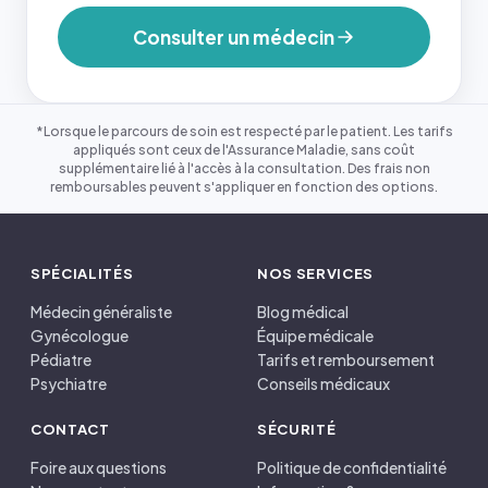
Consulter un médecin
*Lorsque le parcours de soin est respecté par le patient. Les tarifs
appliqués sont ceux de l'Assurance Maladie, sans coût
supplémentaire lié à l'accès à la consultation. Des frais non
remboursables peuvent s'appliquer en fonction des options.
SPÉCIALITÉS
NOS SERVICES
Médecin généraliste
Blog médical
Gynécologue
Équipe médicale
Pédiatre
Tarifs et remboursement
Psychiatre
Conseils médicaux
CONTACT
SÉCURITÉ
Foire aux questions
Politique de confidentialité