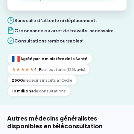
Sans salle d'attente ni déplacement.
Ordonnance ou arrêt de travail si nécessaire
Consultations remboursables
*
Agréé par le ministère de la Santé
★★★★★
4,9
sur les stores (125k avis)
2 500
médecins inscrits à l'Ordre
10 millions
de consultations
Autres médecins généralistes
disponibles en téléconsultation