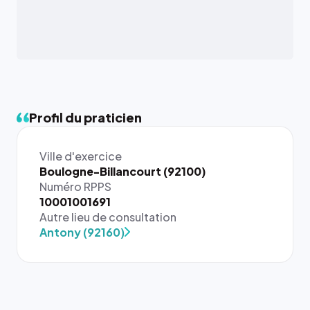
Profil du praticien
Ville d'exercice
Boulogne-Billancourt (92100)
Numéro RPPS
{# 40×40
10001001691
: la taille
Autre lieu de consultation
rendue par
Antony (92160)
`.profile-
picture`,
et un
rapport 1:1
qui reste