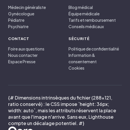
Médecin généraliste
Blog médical
Gynécologue
Équipe médicale
Pédiatre
Tarifs et remboursement
Psychiatre
Conseils médicaux
CONTACT
SÉCURITÉ
Foire aux questions
Politique de confidentialité
Nous contacter
Information &
Espace Presse
consentement
Cookies
{# Dimensions intrinsèques du fichier (288×121,
ratio conservé) : le CSS impose `height: 36px;
width: auto`, mais les attributs réservent la place
avant que l'image n'arrive. Sans eux, Lighthouse
compte un décalage potentiel. #}