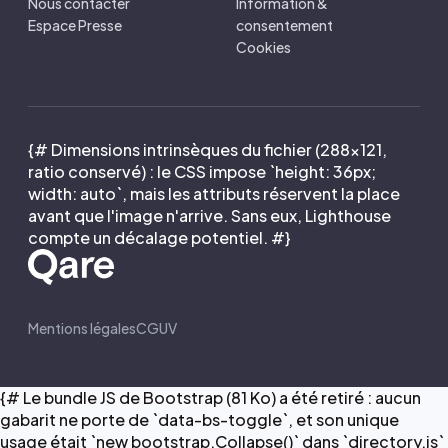
Nous contacter
Information &
Espace Presse
consentement
Cookies
{# Dimensions intrinsèques du fichier (288×121,
ratio conservé) : le CSS impose `height: 36px;
width: auto`, mais les attributs réservent la place
avant que l'image n'arrive. Sans eux, Lighthouse
compte un décalage potentiel. #}
Mentions légales
CGUV
{# Le bundle JS de Bootstrap (81 Ko) a été retiré : aucun
gabarit ne porte de `data-bs-toggle`, et son unique
usage était `new bootstrap.Collapse()` dans `directory.js`