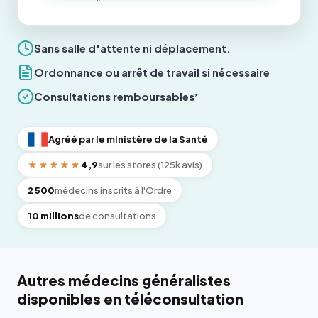
Sans salle d'attente ni déplacement.
Ordonnance ou arrêt de travail si nécessaire
Consultations remboursables
*
Agréé par le ministère de la Santé
★★★★★
4,9
sur les stores (125k avis)
2 500
médecins inscrits à l'Ordre
10 millions
de consultations
Autres médecins généralistes
disponibles en téléconsultation