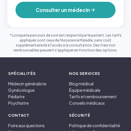
Consulter un médecin
*Lorsque le parcours de soin est respecté par le patient. Les tarifs
appliqués sont ceux de l'Assurance Maladie, sans coût
supplémentaire lié à l'accès à la consultation. Des frais non
remboursables peuvent s'appliquer en fonction des options.
SPÉCIALITÉS
NOS SERVICES
Médecin généraliste
Blog médical
Gynécologue
Équipe médicale
Pédiatre
Tarifs et remboursement
Psychiatre
Conseils médicaux
CONTACT
SÉCURITÉ
Foire aux questions
Politique de confidentialité