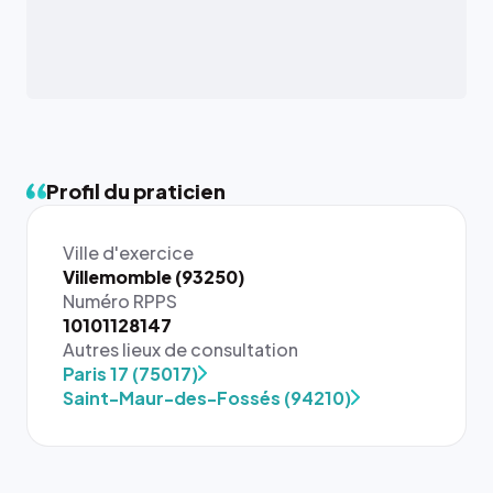
Profil du praticien
Ville d'exercice
Villemomble (93250)
Numéro RPPS
10101128147
{# 40×40
Autres lieux de consultation
: la taille
Paris 17 (75017)
rendue par
Saint-Maur-des-Fossés (94210)
`.profile-
picture`,
et un
rapport 1:1