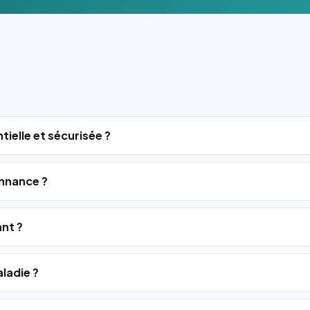
tielle et sécurisée ?
nnance ?
ant ?
ladie ?