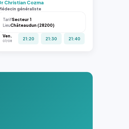
Dr Christian Cozma
s ces
Médecin généraliste
ributs
Tarif
Secteur 1
igateur
Lieu
Châteaudun (28200)
réserve
Ven.
la
21:20
21:30
21:40
07/08
ce, et
taient
trois
nières
ges de
nnuaire
s ce
. #}