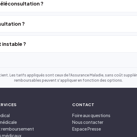
 téléconsultation ?
ultation ?
 instable ?
ient. Les tarifs appliqués sont ceux de l'Assurance Maladie, sans coût suppléme
remboursables peuvent s'appliquer en fonction des options.
ERVICES
CONTACT
dical
Foire aux questions
médicale
Nous contacter
et remboursement
Espace Presse
s médicaux