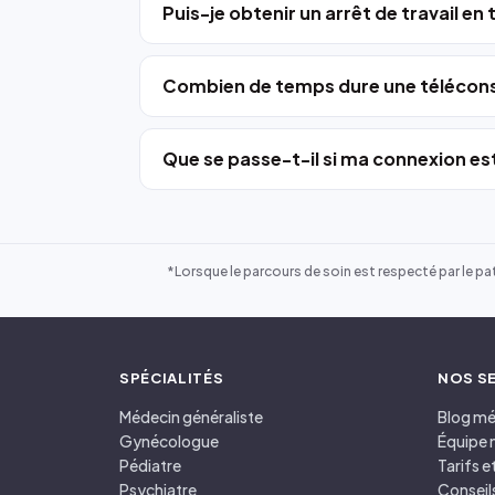
Puis-je obtenir un arrêt de travail en
Combien de temps dure une télécons
Que se passe-t-il si ma connexion est
*Lorsque le parcours de soin est respecté par le pat
SPÉCIALITÉS
NOS S
Médecin généraliste
Blog mé
Gynécologue
Équipe 
Pédiatre
Tarifs 
Psychiatre
Conseil