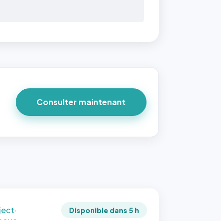
 40×40
taille
due par
ofile-
ture`,
un
Consulter maintenant
ort 1:1
 reste
e à
tes les
les
sque la
to est
adrée
ject-
Disponible dans 5 h
 cover`.