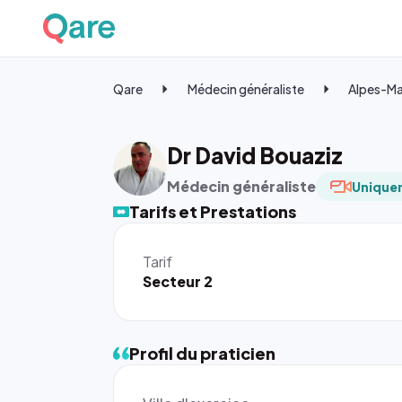
Qare
Médecin généraliste
Alpes-Ma
Dr David Bouaziz
Médecin généraliste
Uniquem
Tarifs et Prestations
Tarif
Secteur 2
Profil du praticien