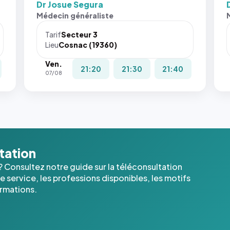
Dr Josue Segura
Sans ces
San
Médecin généraliste
attributs
att
le
le
Tarif
Secteur 3
navigateur
nav
Lieu
Cosnac (19360)
ne réserve
ne 
Ven.
pas la
pas 
21:20
21:30
21:40
07/08
place, et
pla
c'étaient
c'é
les trois
les 
dernières
der
images de
ima
l'annuaire
l'a
dans ce
dan
ltation
cas. #}
cas
? Consultez notre guide sur la téléconsultation
 service, les professions disponibles, les motifs
ormations.