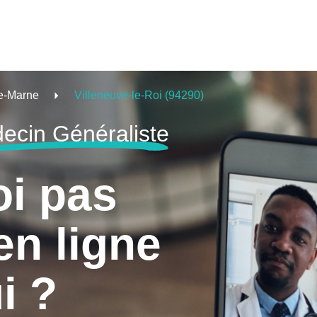
e-Marne
Villeneuve-le-Roi (94290)
ecin Généraliste
oi pas
en ligne
i ?