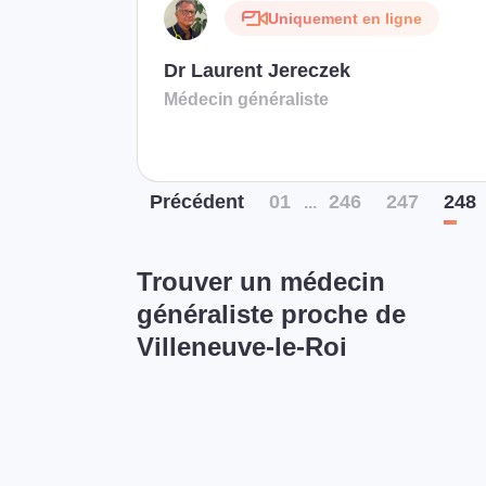
Uniquement en ligne
Dr Laurent Jereczek
Médecin généraliste
Préc
édent
01
246
247
248
...
Trouver un médecin
généraliste proche de
Villeneuve-le-Roi