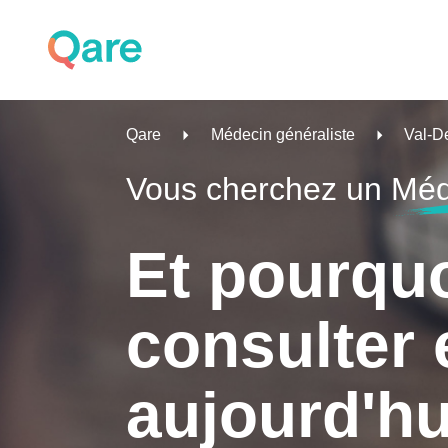
Qare
Médecin généraliste
Val-D
Vous cherchez un
Méd
Et pourqu
consulter 
aujourd'hu