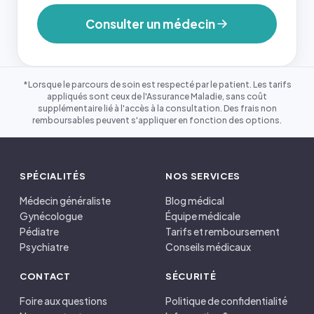
Consulter un médecin
*Lorsque le parcours de soin est respecté par le patient. Les tarifs
appliqués sont ceux de l'Assurance Maladie, sans coût
supplémentaire lié à l'accès à la consultation. Des frais non
remboursables peuvent s'appliquer en fonction des options.
SPÉCIALITÉS
NOS SERVICES
Médecin généraliste
Blog médical
Gynécologue
Équipe médicale
Pédiatre
Tarifs et remboursement
Psychiatre
Conseils médicaux
CONTACT
SÉCURITÉ
Foire aux questions
Politique de confidentialité