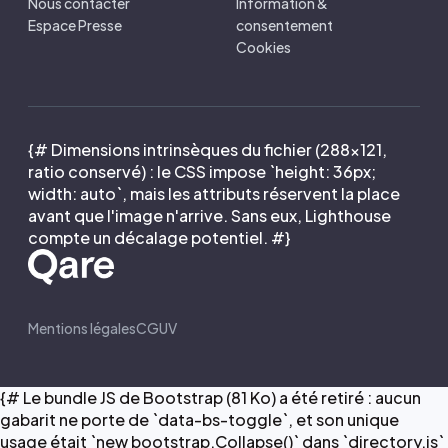
Nous contacter
Information &
Espace Presse
consentement
Cookies
{# Dimensions intrinsèques du fichier (288×121,
ratio conservé) : le CSS impose `height: 36px;
width: auto`, mais les attributs réservent la place
avant que l'image n'arrive. Sans eux, Lighthouse
compte un décalage potentiel. #}
Mentions légales
CGUV
{# Le bundle JS de Bootstrap (81 Ko) a été retiré : aucun
gabarit ne porte de `data-bs-toggle`, et son unique
usage était `new bootstrap.Collapse()` dans `directory.js`