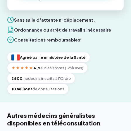
Sans salle d'attente ni déplacement.
Ordonnance ou arrêt de travail si nécessaire
Consultations remboursables
*
Agréé par le ministère de la Santé
★★★★★
4,9
sur les stores (125k avis)
2 500
médecins inscrits à l'Ordre
10 millions
de consultations
Autres médecins généralistes
disponibles en téléconsultation